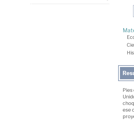
Mate
Ec
Cie
His
Res
Pies
Unido
choqu
ese c
proye