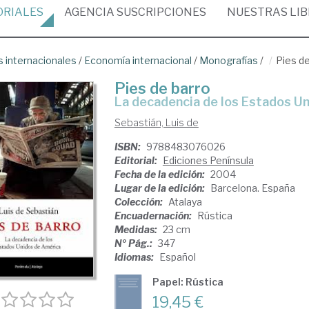
ORIALES
AGENCIA
SUSCRIPCIONES
NUESTRAS
LI
 internacionales
/
Economía internacional
/
Monografías
/
Pies de
Pies de barro
la decadencia de los Estados U
Sebastián, Luis de
ISBN:
9788483076026
Editorial:
Ediciones Península
Fecha de la edición:
2004
Lugar de la edición:
Barcelona. España
Colección:
Atalaya
Encuadernación:
Rústica
Medidas:
23 cm
Nº Pág.:
347
Idiomas:
Español
Papel: Rústica
19,45 €