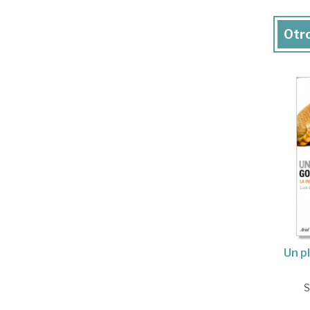
Otro
Un p
S