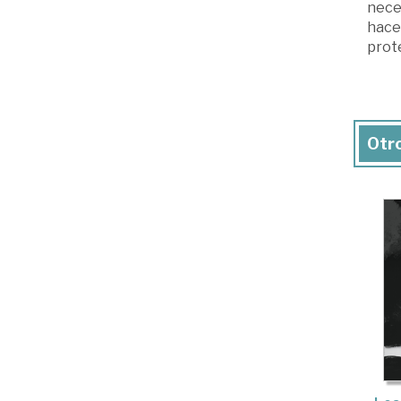
neces
hacer
prote
Otro