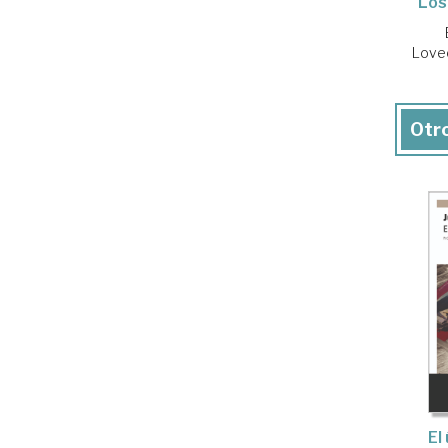
Los
Lovec
Otro
El