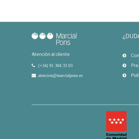
¿DUD
Atención al cliente
Com
Pre
(+34) 91 304 33 03
Polí
atencion@marcialpons.es