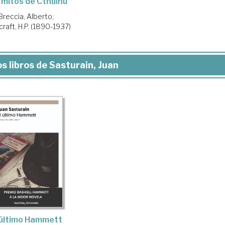
 mitos de Cthulhu
Breccia, Alberto
;
raft, H.P. (1890-1937)
s libros de Sasturain, Juan
 último Hammett