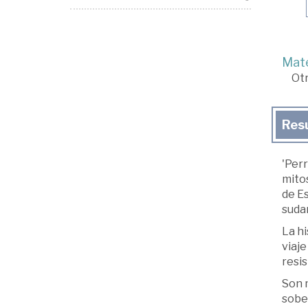
Mate
Ot
Res
'Perr
mitos
de Es
sudam
La hi
viaje
resis
Son 
sober