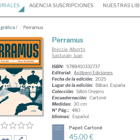
ORIALES
AGENCIA
SUSCRIPCIONES
NUESTRAS
LI
gráfica
/
Perramus
Perramus
Breccia, Alberto
Sasturain, Juan
ISBN:
9788410332737
Editorial:
Astiberri Ediciones
Fecha de la edición:
2025
Lugar de la edición:
Bilbao. España
Colección:
Sillón Orejero
Encuadernación:
Cartoné
Medidas:
30 cm
Nº Pág.:
480
Idiomas:
Español
Papel: Cartoné
45,00 €