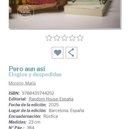
Pero aun así
Elogios y despedidas
Moreno, María
ISBN:
9788439744252
Editorial:
Random House España
Fecha de la edición:
2025
Lugar de la edición:
Barcelona. España
Encuadernación:
Rústica
Medidas:
23 cm
Nº Pág.:
384