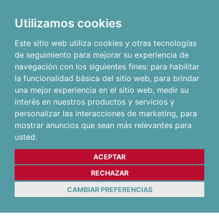
Utilizamos cookies
Este sitio web utiliza cookies y otras tecnologías
de seguimiento para mejorar su experiencia de
navegación con los siguientes fines:
para habilitar
la funcionalidad básica del sitio web
,
para brindar
una mejor experiencia en el sitio web
,
medir su
interés en nuestros productos y servicios y
personalizar las interacciones de marketing
,
para
mostrar anuncios que sean más relevantes para
usted
.
ACEPTAR
RECHAZAR
CAMBIAR PREFERENCIAS