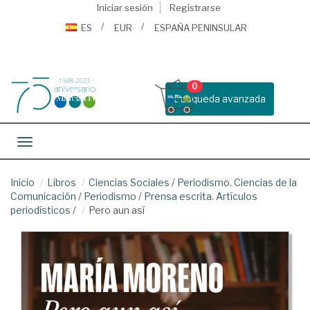
Iniciar sesión
Registrarse
ES
EUR
ESPAÑA PENINSULAR
0
Busqueda avanzada
Toggle navigation
Inicio
Libros
Ciencias Sociales
/
Periodismo. Ciencias de la
Comunicación
/
Periodismo
/
Prensa escrita. Artículos
periodísticos
/
Pero aun así