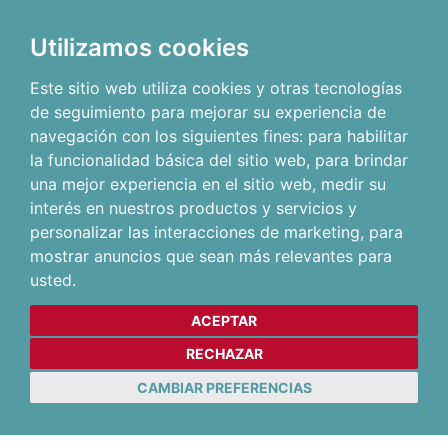
Utilizamos cookies
Este sitio web utiliza cookies y otras tecnologías
de seguimiento para mejorar su experiencia de
navegación con los siguientes fines:
para habilitar
la funcionalidad básica del sitio web
,
para brindar
una mejor experiencia en el sitio web
,
medir su
interés en nuestros productos y servicios y
personalizar las interacciones de marketing
,
para
mostrar anuncios que sean más relevantes para
usted
.
ACEPTAR
RECHAZAR
CAMBIAR PREFERENCIAS