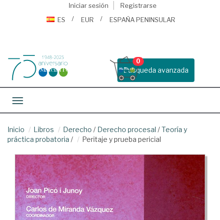
Iniciar sesión
Registrarse
ES
EUR
ESPAÑA PENINSULAR
0
Busqueda avanzada
Toggle navigation
Inicio
Libros
Derecho
/
Derecho procesal
/
Teoría y
práctica probatoria
/
Peritaje y prueba pericial