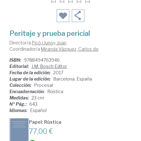
Peritaje y prueba pericial
Director/a
Picó i Junoy, Joan
Coordinador/a
Miranda Vázquez, Carlos de
ISBN:
9788494763946
Editorial:
J.M. Bosch Editor
Fecha de la edición:
2017
Lugar de la edición:
Barcelona. España
Colección:
Procesal
Encuadernación:
Rústica
Medidas:
23 cm
Nº Pág.:
643
Idiomas:
Español
Papel: Rústica
77,00 €