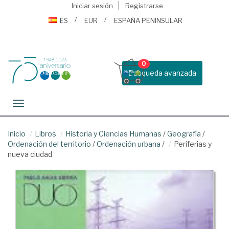
Iniciar sesión
Registrarse
ES
EUR
ESPAÑA PENINSULAR
0
Busqueda avanzada
Toggle navigation
Inicio
Libros
Historia y Ciencias Humanas
/
Geografía
/
Ordenación del territorio
/
Ordenación urbana
/
Periferias y
nueva ciudad