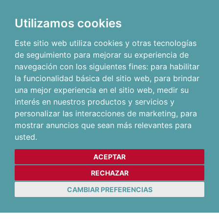
Utilizamos cookies
Este sitio web utiliza cookies y otras tecnologías
de seguimiento para mejorar su experiencia de
navegación con los siguientes fines:
para habilitar
la funcionalidad básica del sitio web
,
para brindar
una mejor experiencia en el sitio web
,
medir su
interés en nuestros productos y servicios y
personalizar las interacciones de marketing
,
para
mostrar anuncios que sean más relevantes para
usted
.
ACEPTAR
RECHAZAR
CAMBIAR PREFERENCIAS