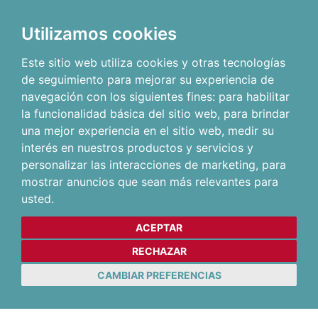
Utilizamos cookies
Este sitio web utiliza cookies y otras tecnologías
de seguimiento para mejorar su experiencia de
navegación con los siguientes fines:
para habilitar
la funcionalidad básica del sitio web
,
para brindar
una mejor experiencia en el sitio web
,
medir su
interés en nuestros productos y servicios y
personalizar las interacciones de marketing
,
para
mostrar anuncios que sean más relevantes para
usted
.
ACEPTAR
RECHAZAR
CAMBIAR PREFERENCIAS