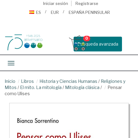
Iniciar sesión
Registrarse
ES
EUR
ESPAÑA PENINSULAR
0
Busqueda avanzada
Toggle navigation
Inicio
Libros
Historia y Ciencias Humanas
/
Religiones y
Mitos
/
El mito. La mitología
/
Mitología clásica
/
Pensar
como Ulises