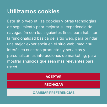
Utilizamos cookies
Este sitio web utiliza cookies y otras tecnologías
de seguimiento para mejorar su experiencia de
navegación con los siguientes fines:
para habilitar
la funcionalidad básica del sitio web
,
para brindar
una mejor experiencia en el sitio web
,
medir su
interés en nuestros productos y servicios y
personalizar las interacciones de marketing
,
para
mostrar anuncios que sean más relevantes para
usted
.
ACEPTAR
RECHAZAR
CAMBIAR PREFERENCIAS