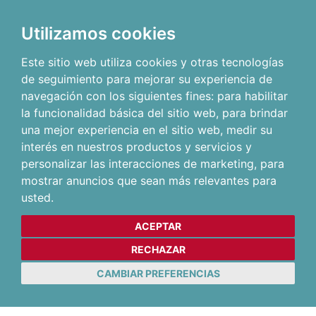
Utilizamos cookies
Este sitio web utiliza cookies y otras tecnologías
de seguimiento para mejorar su experiencia de
navegación con los siguientes fines:
para habilitar
la funcionalidad básica del sitio web
,
para brindar
una mejor experiencia en el sitio web
,
medir su
interés en nuestros productos y servicios y
personalizar las interacciones de marketing
,
para
mostrar anuncios que sean más relevantes para
usted
.
ACEPTAR
RECHAZAR
CAMBIAR PREFERENCIAS