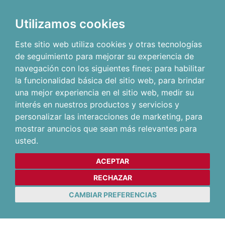
Utilizamos cookies
Este sitio web utiliza cookies y otras tecnologías
de seguimiento para mejorar su experiencia de
navegación con los siguientes fines:
para habilitar
la funcionalidad básica del sitio web
,
para brindar
una mejor experiencia en el sitio web
,
medir su
interés en nuestros productos y servicios y
personalizar las interacciones de marketing
,
para
mostrar anuncios que sean más relevantes para
usted
.
ACEPTAR
RECHAZAR
CAMBIAR PREFERENCIAS