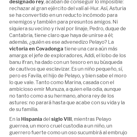
designado rey
, acaban de conseguir lo imposible:
rechazar al gran ejército del valí al-Hur. Así, Asturia
se ha convertido en un reducto incómodo para
enemigos y también para presuntos amigos. Ni
siquiera su vecino y rival por linaje, Pedro, duque de
Cantabria, tiene claro que haya de unirse a él;
además, ¿quién es ese advenedizo Pelayo? La
victoria en Covadonga
tiene una cara aún más
amarga: el jefe de exploradores, Addi, el lobo de los
banu ifran, ha dado con un tesoro en su búsqueda
de cautivos que esclavizar. Es un niño pequeño, sí,
pero es Favila, el hijo de Pelayo, y bien sabe el moro
lo que vale. Tanto como Marina, casada con el
ambicioso emir Munuza, a quien ella odia, aunque
no tanto como a su hermano, ahora rey de los
astures: no parará hasta que acabe con su vida y la
de su familia.
En la
Hispania
del
siglo VIII
, mientras Pelayo
guerrea, un moro cruel custodia a un niño, un
guerrero fuerte como un oso sucumbirá al embrujo