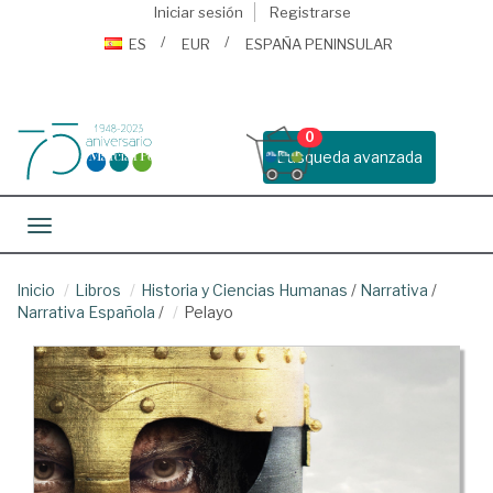
Iniciar sesión
Registrarse
ES
EUR
ESPAÑA PENINSULAR
0
Busqueda avanzada
Toggle navigation
Inicio
Libros
Historia y Ciencias Humanas
/
Narrativa
/
Narrativa Española
/
Pelayo