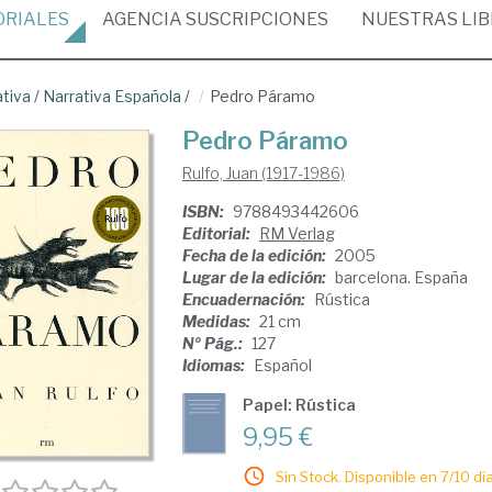
ORIALES
AGENCIA
SUSCRIPCIONES
NUESTRAS
LI
ativa
/
Narrativa Española
/
Pedro Páramo
Pedro Páramo
Rulfo, Juan (1917-1986)
ISBN:
9788493442606
Editorial:
RM Verlag
Fecha de la edición:
2005
Lugar de la edición:
barcelona. España
Encuadernación:
Rústica
Medidas:
21 cm
Nº Pág.:
127
Idiomas:
Español
Papel: Rústica
9,95 €
Sin Stock. Disponible en 7/10 día