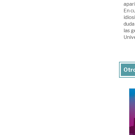
apar
En cu
idios
duda 
las g
Unive
Otro