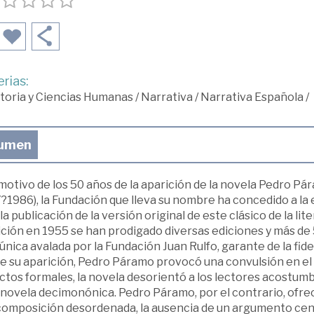
rias:
toria y Ciencias Humanas
/
Narrativa
/
Narrativa Española
/
umen
otivo de los 50 años de la aparición de la novela Pedro Pá
?1986), la Fundación que lleva su nombre ha concedido a la 
la publicación de la versión original de este clásico de la l
ición en 1955 se han prodigado diversas ediciones y más de 
 única avalada por la Fundación Juan Rulfo, garante de la fide
e su aparición, Pedro Páramo provocó una convulsión en el p
tos formales, la novela desorientó a los lectores acostumbr
 novela decimonónica. Pedro Páramo, por el contrario, ofrec
omposición desordenada, la ausencia de un argumento central