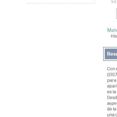
Mate
His
Res
Con m
(1917
para 
apar
es la
Desd
aspec
de la
una c