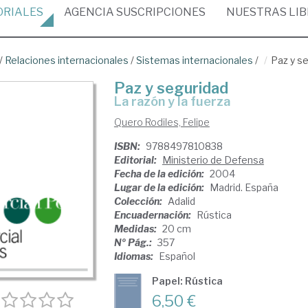
ORIALES
AGENCIA
SUSCRIPCIONES
NUESTRAS
LI
/
Relaciones internacionales
/
Sistemas internacionales
/
Paz y s
Paz y seguridad
la razón y la fuerza
Quero Rodiles, Felipe
ISBN:
9788497810838
Editorial:
Ministerio de Defensa
Fecha de la edición:
2004
Lugar de la edición:
Madrid. España
Colección:
Adalid
Encuadernación:
Rústica
Medidas:
20 cm
Nº Pág.:
357
Idiomas:
Español
Papel: Rústica
6,50 €