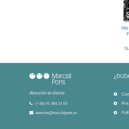
His
Qu
¿DUD
Atención al cliente
Com
Pre
(+34) 91 304 33 03
Polí
atencion@marcialpons.es