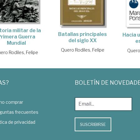
toria militar de la
Batallas principales
Hacia u
Primera Guerra
del siglo XX
e
Mundial
Quero Rodiles, Felipe
Quero 
ero Rodiles, Felipe
AS?
BOLETÍN DE NOVEDAD
o comprar
guntas frecuentes
tica de privacidad
SUSCRIBIRSE