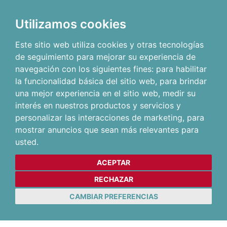
Utilizamos cookies
Este sitio web utiliza cookies y otras tecnologías
de seguimiento para mejorar su experiencia de
navegación con los siguientes fines:
para habilitar
la funcionalidad básica del sitio web
,
para brindar
una mejor experiencia en el sitio web
,
medir su
interés en nuestros productos y servicios y
personalizar las interacciones de marketing
,
para
mostrar anuncios que sean más relevantes para
usted
.
ACEPTAR
RECHAZAR
CAMBIAR PREFERENCIAS