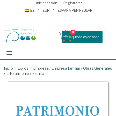
Iniciar sesión
Registrarse
ES
EUR
ESPAÑA PENINSULAR
0
Busqueda avanzada
Toggle navigation
Inicio
Libros
Empresa
/
Empresa familiar
/
Obras Generales
/
Patrimonio y Familia