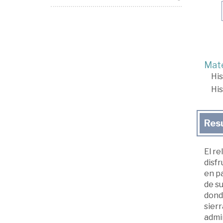
Mate
His
His
Res
El r
disfr
en pa
de su
donde
sierr
admi