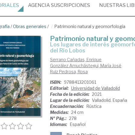
ORIALES
AGENCIA
SUSCRIPCIONES
NUESTRAS
LI
rafía
/
Obras generales
/
Patrimonio natural y geomorfología
Patrimonio natural y geom
los lugares de interés geomorfológico del Parque Natural del Cañón
del Río Lobos
Serrano Cañadas, Enrique
González Amuchástegui, María José
Ruiz Pedrosa, Rosa
ISBN:
9788413201061
Editorial:
Universidad de Valladolid
Fecha de la edición:
2021
Lugar de la edición:
Valladolid. España
Encuadernación:
Rústica
Medidas:
24 cm
Nº Pág.:
278
Idiomas:
Español