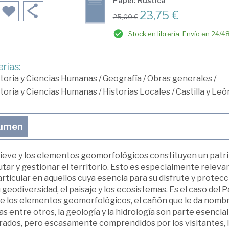
Papel: Rústica
23,75 €
25,00 €
Stock en librería. Envío en 24/4
rias:
toria y Ciencias Humanas
/
Geografía
/
Obras generales
/
toria y Ciencias Humanas
/
Historias Locales
/
Castilla y Leó
umen
elieve y los elementos geomorfológicos constituyen un patr
utar y gestionar el territorio. Esto es especialmente releva
rticular en aquellos cuya esencia para su disfrute y protecc
 geodiversidad, el paisaje y los ecosistemas. Es el caso del
 los elementos geomorfológicos, el cañón que le da nombre,
as entre otros, la geología y la hidrología son parte esenci
rados, pero escasamente comprendidos por los visitantes, l