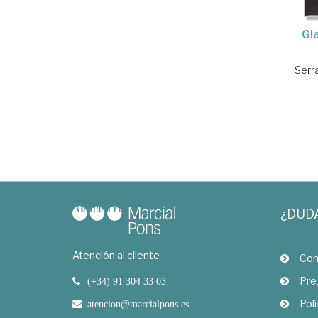
Gla
Serr
¿DUD
Atención al cliente
Com
Pre
(+34) 91 304 33 03
Polí
atencion@marcialpons.es