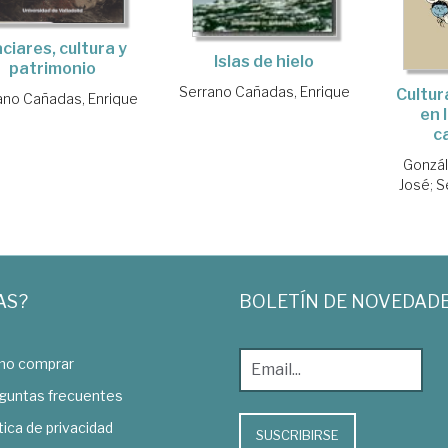
ciares, cultura y
Islas de hielo
patrimonio
Serrano Cañadas, Enrique
Cultur
ano Cañadas, Enrique
en 
c
Gonzál
José
;
S
AS?
BOLETÍN DE NOVEDAD
o comprar
guntas frecuentes
tica de privacidad
SUSCRIBIRSE