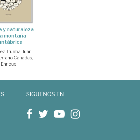
a y naturaleza
la montaña
antábrica
ez Trueba, Juan
errano Cañadas,
Enrique
ES
SÍGUENOS EN