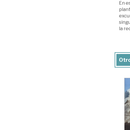
En es
plant
excur
singu
la re
Otro