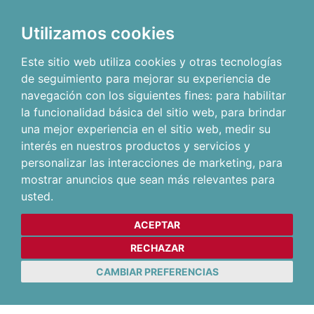
Utilizamos cookies
Este sitio web utiliza cookies y otras tecnologías
de seguimiento para mejorar su experiencia de
navegación con los siguientes fines:
para habilitar
la funcionalidad básica del sitio web
,
para brindar
una mejor experiencia en el sitio web
,
medir su
interés en nuestros productos y servicios y
personalizar las interacciones de marketing
,
para
mostrar anuncios que sean más relevantes para
usted
.
ACEPTAR
RECHAZAR
CAMBIAR PREFERENCIAS