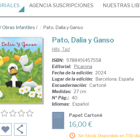
ORIALES
AGENCIA
SUSCRIPCIONES
NUESTRAS
LI
/
Obras Infantiles
/
Pato, Dalia y Ganso
Pato, Dalia y Ganso
Hills, Tad
ISBN:
9788491457558
Editorial:
Picarona
Fecha de la edición:
2024
Lugar de la edición:
Barcelona. España
Encuadernación:
Cartoné
Medidas:
27 cm
Nº Pág.:
40
Idiomas:
Español
Papel: Cartoné
16,00 €
Sin Stock. Disponible en 7/10 día