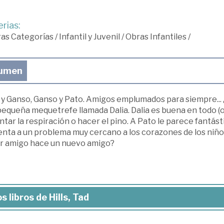
rias:
ras Categorías
/
Infantil y Juvenil
/
Obras Infantiles
/
umen
y Ganso, Ganso y Pato. Amigos emplumados para siempre... ¿
equeña mequetrefe llamada Dalia. Dalia es buena en todo (o
tar la respiración o hacer el pino. A Pato le parece fantást
enta a un problema muy cercano a los corazones de los niño
r amigo hace un nuevo amigo?
s libros de Hills, Tad