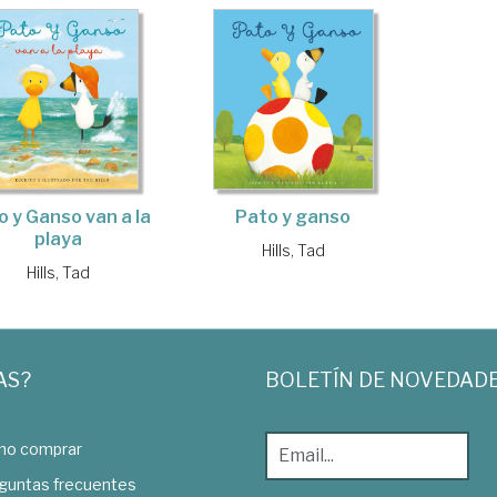
o y Ganso van a la
Pato y ganso
playa
Hills, Tad
Hills, Tad
AS?
BOLETÍN DE NOVEDAD
o comprar
guntas frecuentes