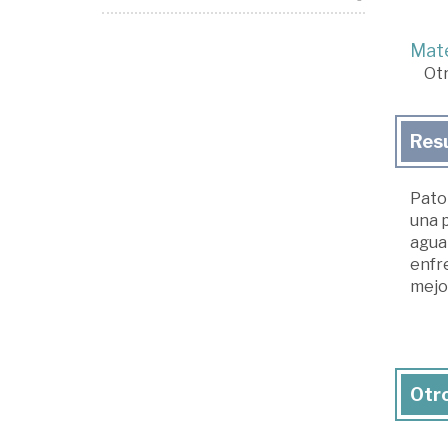
Mate
Ot
Res
Pato 
una p
aguan
enfr
mejo
Otro