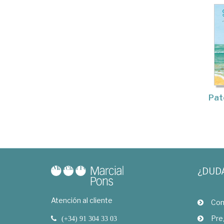
Pat
¿DUD
Atención al cliente
Com
Pre
(+34) 91 304 33 03