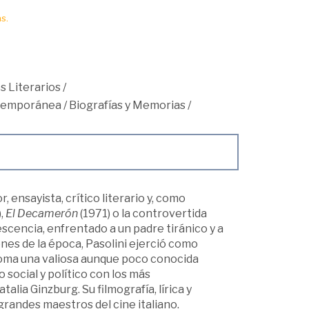
s.
s Literarios
/
ntemporánea
/
Biografías y Memorias
/
 ensayista, crítico literario y, como
,
El Decamerón
(1971) o la controvertida
lescencia, enfrentado a un padre tiránico y a
es de la época, Pasolini ejerció como
n Roma una valiosa aunque poco conocida
 social y político con los más
lia Ginzburg. Su filmografía, lírica y
grandes maestros del cine italiano.