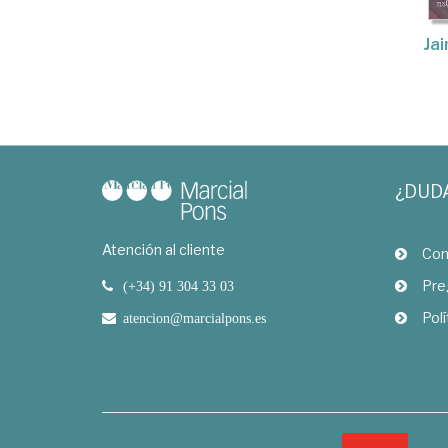
Ja
¿DUD
Atención al cliente
Com
Pre
(+34) 91 304 33 03
Polí
atencion@marcialpons.es