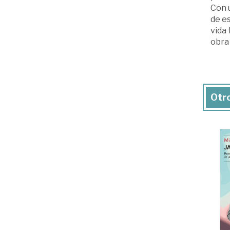
Con u
de es
vida 
obra 
Otro