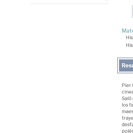
Mate
His
His
Res
Pier 
cine
Saló
los 
maest
traye
desfa
polém