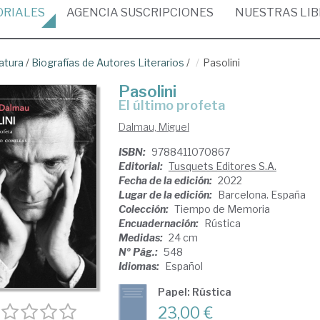
ORIALES
AGENCIA
SUSCRIPCIONES
NUESTRAS
LI
atura
/
Biografías de Autores Literarios
/
Pasolini
Pasolini
El último profeta
Dalmau, Miguel
ISBN:
9788411070867
Editorial:
Tusquets Editores S.A.
Fecha de la edición:
2022
Lugar de la edición:
Barcelona. España
Colección:
Tiempo de Memoria
Encuadernación:
Rústica
Medidas:
24 cm
Nº Pág.:
548
Idiomas:
Español
Papel: Rústica
23,00 €