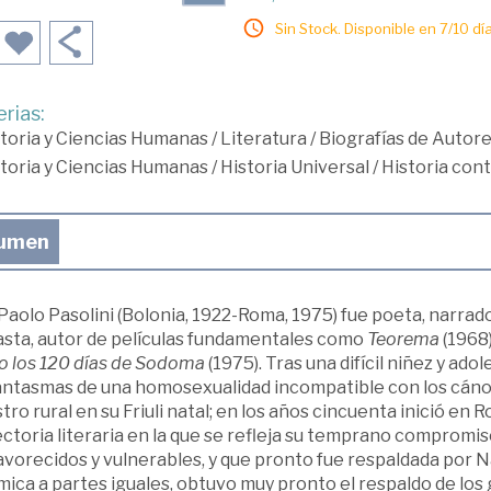
Sin Stock. Disponible en 7/10 día
rias:
toria y Ciencias Humanas
/
Literatura
/
Biografías de Autore
toria y Ciencias Humanas
/
Historia Universal
/
Historia co
umen
Paolo Pasolini (Bolonia, 1922-Roma, 1975) fue poeta, narrador,
asta, autor de películas fundamentales como
Teorema
(1968)
 o los 120 días de Sodoma
(1975). Tras una difícil niñez y ado
fantasmas de una homosexualidad incompatible con los cánon
ro rural en su Friuli natal; en los años cincuenta inició e
ctoria literaria en la que se refleja su temprano compromiso
vorecidos y vulnerables, y que pronto fue respaldada por Nata
ica a partes iguales, obtuvo muy pronto el respaldo de los 