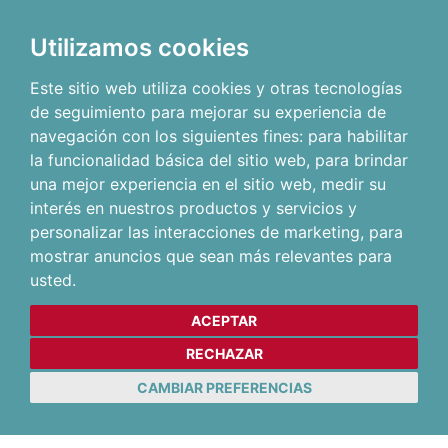
Utilizamos cookies
Este sitio web utiliza cookies y otras tecnologías
de seguimiento para mejorar su experiencia de
navegación con los siguientes fines:
para habilitar
la funcionalidad básica del sitio web
,
para brindar
una mejor experiencia en el sitio web
,
medir su
interés en nuestros productos y servicios y
personalizar las interacciones de marketing
,
para
mostrar anuncios que sean más relevantes para
usted
.
ACEPTAR
RECHAZAR
CAMBIAR PREFERENCIAS