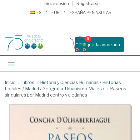
Iniciar sesión
Registrarse
ES
EUR
ESPAÑA PENINSULAR
0
Busqueda avanzada
Toggle navigation
Inicio
Libros
Historia y Ciencias Humanas
/
Historias
Locales
/
Madrid
/
Geografía. Urbanismo. Viajes
/
Paseos
singulares por Madrid centro y aledaños