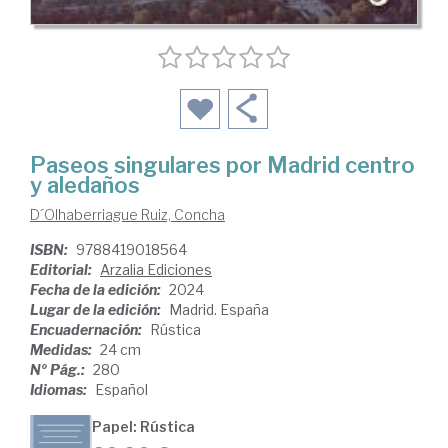
Paseos singulares por Madrid centro
y aledaños
D´Olhaberriague Ruiz, Concha
ISBN:
9788419018564
Editorial:
Arzalia Ediciones
Fecha de la edición:
2024
Lugar de la edición:
Madrid. España
Encuadernación:
Rústica
Medidas:
24 cm
Nº Pág.:
280
Idiomas:
Español
Papel: Rústica