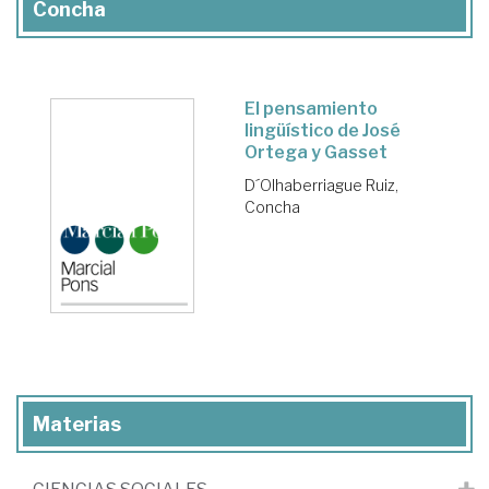
Concha
El pensamiento
lingüístico de José
Ortega y Gasset
D´Olhaberriague Ruiz,
Concha
Materias