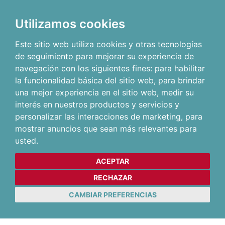
Utilizamos cookies
Este sitio web utiliza cookies y otras tecnologías
de seguimiento para mejorar su experiencia de
navegación con los siguientes fines:
para habilitar
la funcionalidad básica del sitio web
,
para brindar
una mejor experiencia en el sitio web
,
medir su
interés en nuestros productos y servicios y
personalizar las interacciones de marketing
,
para
mostrar anuncios que sean más relevantes para
usted
.
ACEPTAR
RECHAZAR
CAMBIAR PREFERENCIAS