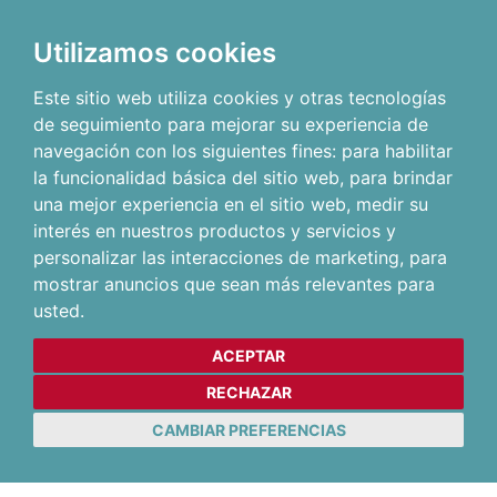
Utilizamos cookies
Este sitio web utiliza cookies y otras tecnologías
de seguimiento para mejorar su experiencia de
navegación con los siguientes fines:
para habilitar
la funcionalidad básica del sitio web
,
para brindar
una mejor experiencia en el sitio web
,
medir su
interés en nuestros productos y servicios y
personalizar las interacciones de marketing
,
para
mostrar anuncios que sean más relevantes para
usted
.
ACEPTAR
RECHAZAR
CAMBIAR PREFERENCIAS