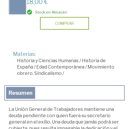
18,00 €
Stock en Almacén
COMPRAR
Materias:
Historia y Ciencias Humanas
/
Historia de
España
/
Edad Contemporánea
/
Movimiento
obrero. Sindicalismo
/
Resumen
La Unión General de Trabajadores mantiene una
deuda pendiente con quien fuera su secretario
general en el exilio. Una deuda que jamás podrá ser
cubierta, pues resulta impagable la dedicación y el