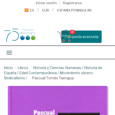
Iniciar sesión
Registrarse
ES
EUR
ESPAÑA PENINSULAR
0
Busqueda avanzada
Toggle navigation
Inicio
Libros
Historia y Ciencias Humanas
/
Historia de
España
/
Edad Contemporánea
/
Movimiento obrero.
Sindicalismo
/
Pascual Tomás Taengua