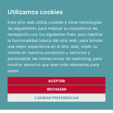
Utilizamos cookies
Este sitio web utiliza cookies y otras tecnologías
de seguimiento para mejorar su experiencia de
navegación con los siguientes fines:
para habilitar
la funcionalidad básica del sitio web
,
para brindar
una mejor experiencia en el sitio web
,
medir su
interés en nuestros productos y servicios y
personalizar las interacciones de marketing
,
para
mostrar anuncios que sean más relevantes para
usted
.
ACEPTAR
RECHAZAR
CAMBIAR PREFERENCIAS