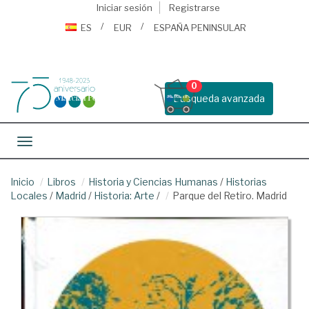
Iniciar sesión
Registrarse
ES
EUR
ESPAÑA PENINSULAR
0
Busqueda avanzada
Toggle navigation
Inicio
Libros
Historia y Ciencias Humanas
/
Historias
Locales
/
Madrid
/
Historia: Arte
/
Parque del Retiro. Madrid