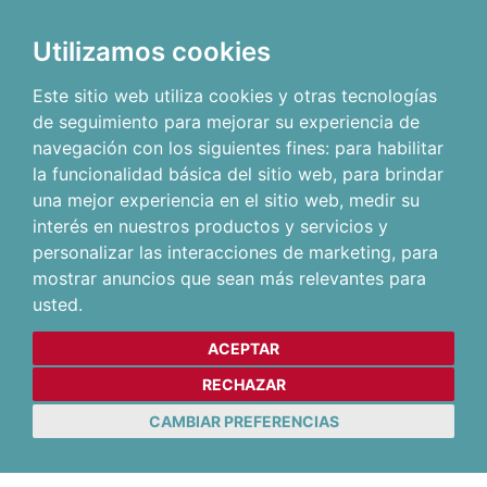
Utilizamos cookies
Este sitio web utiliza cookies y otras tecnologías
de seguimiento para mejorar su experiencia de
navegación con los siguientes fines:
para habilitar
la funcionalidad básica del sitio web
,
para brindar
una mejor experiencia en el sitio web
,
medir su
interés en nuestros productos y servicios y
personalizar las interacciones de marketing
,
para
mostrar anuncios que sean más relevantes para
usted
.
ACEPTAR
RECHAZAR
CAMBIAR PREFERENCIAS