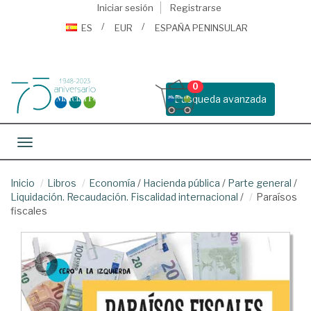
Iniciar sesión
Registrarse
ES
EUR
ESPAÑA PENINSULAR
0
Busqueda avanzada
Toggle navigation
Inicio
Libros
Economía
/
Hacienda pública
/
Parte general
/
Liquidación. Recaudación. Fiscalidad internacional
/
Paraísos
fiscales