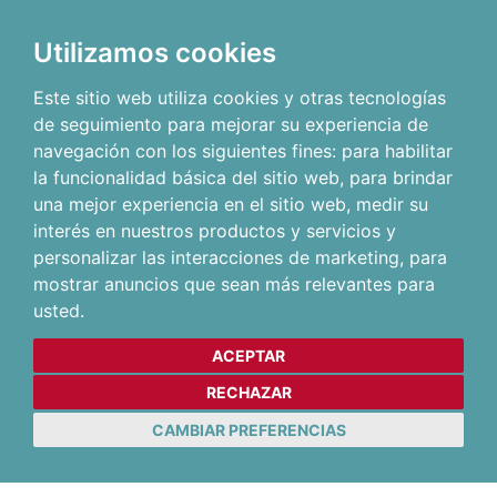
Utilizamos cookies
Este sitio web utiliza cookies y otras tecnologías
de seguimiento para mejorar su experiencia de
navegación con los siguientes fines:
para habilitar
la funcionalidad básica del sitio web
,
para brindar
una mejor experiencia en el sitio web
,
medir su
interés en nuestros productos y servicios y
personalizar las interacciones de marketing
,
para
mostrar anuncios que sean más relevantes para
usted
.
ACEPTAR
RECHAZAR
CAMBIAR PREFERENCIAS