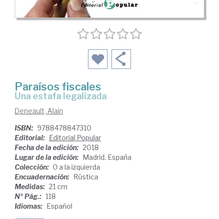
Paraísos fiscales
una estafa legalizada
Deneault, Alain
ISBN:
9788478847310
Editorial:
Editorial Popular
Fecha de la edición:
2018
Lugar de la edición:
Madrid. España
Colección:
0 a la izquierda
Encuadernación:
Rústica
Medidas:
21 cm
Nº Pág.:
118
Idiomas:
Español