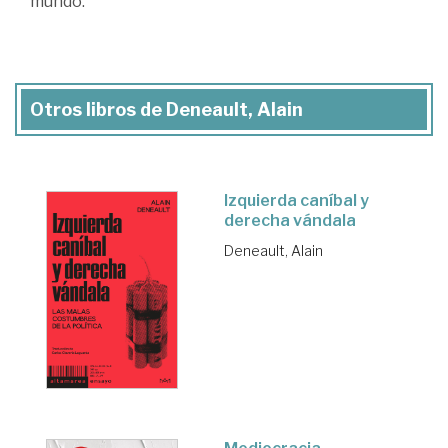
mundo.
Otros libros de Deneault, Alain
Izquierda caníbal y
derecha vándala
Deneault, Alain