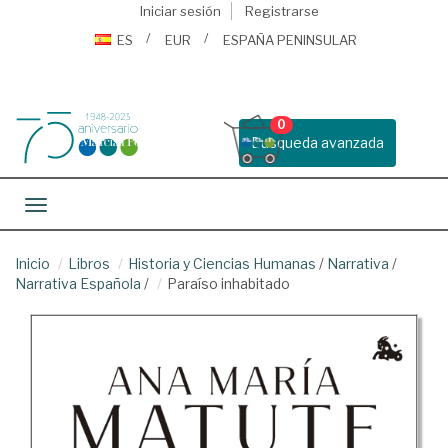
Iniciar sesión
Registrarse
ES
EUR
ESPAÑA PENINSULAR
0
Busqueda avanzada
Toggle navigation
Inicio
Libros
Historia y Ciencias Humanas
/
Narrativa
/
Narrativa Española
/
Paraíso inhabitado