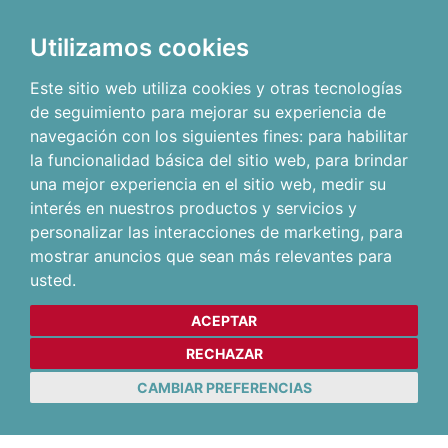
Utilizamos cookies
Este sitio web utiliza cookies y otras tecnologías
de seguimiento para mejorar su experiencia de
navegación con los siguientes fines:
para habilitar
la funcionalidad básica del sitio web
,
para brindar
una mejor experiencia en el sitio web
,
medir su
interés en nuestros productos y servicios y
personalizar las interacciones de marketing
,
para
mostrar anuncios que sean más relevantes para
usted
.
ACEPTAR
RECHAZAR
CAMBIAR PREFERENCIAS