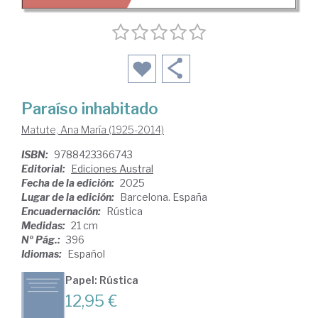
Paraíso inhabitado
Matute, Ana María (1925-2014)
ISBN:
9788423366743
Editorial:
Ediciones Austral
Fecha de la edición:
2025
Lugar de la edición:
Barcelona. España
Encuadernación:
Rústica
Medidas:
21 cm
Nº Pág.:
396
Idiomas:
Español
Papel: Rústica
12,95 €