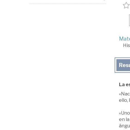
Mate
His
Res
La e
«Nac
ello,
«Uno
en la
ángu