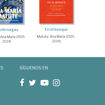
En el bosque
ciérnagas
Matute, Ana María (1925-
 Ana María (1925-
2014)
2014)
ES
SÍGUENOS EN