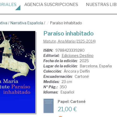
ORIALES
AGENCIA
SUSCRIPCIONES
NUESTRAS
LI
ativa
/
Narrativa Española
/
Paraíso inhabitado
Paraíso inhabitado
Matute, Ana María (1925-2014)
ISBN:
9788423339280
Editorial:
Ediciones Destino
Fecha de la edición:
2025
Lugar de la edición:
Barcelona. España
Colección:
Áncora y Delfín
Encuadernación:
Cartoné
Medidas:
23 cm
Nº Pág.:
350
Idiomas:
Español
Papel: Cartoné
21,00 €