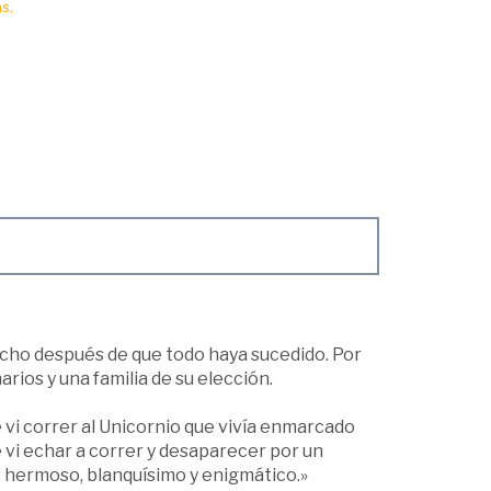
s.
ucho después de que todo haya sucedido. Por
arios y una familia de su elección.
vi correr al Unicornio que vivía enmarcado
 vi echar a correr y desaparecer por un
; hermoso, blanquísimo y enigmático.»