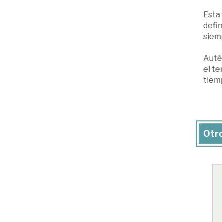
Esta 
defin
siemp
Auté
el te
tiemp
Otro