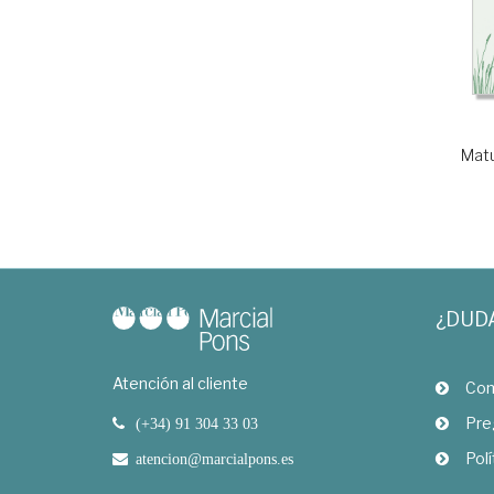
Matu
¿DUD
Atención al cliente
Com
Pre
(+34) 91 304 33 03
Polí
atencion@marcialpons.es