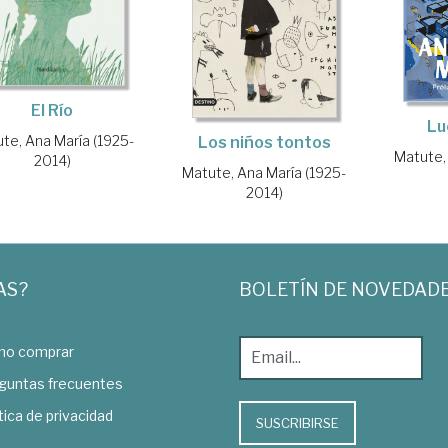
El Río
Lu
te, Ana María (1925-
Los niños tontos
Matute,
2014)
Matute, Ana María (1925-
2014)
AS?
BOLETÍN DE NOVEDAD
o comprar
guntas frecuentes
tica de privacidad
SUSCRIBIRSE