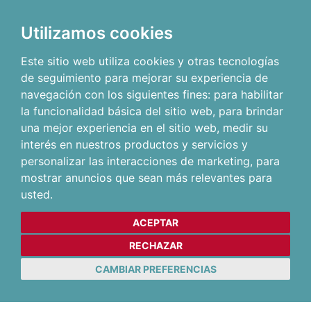
Utilizamos cookies
Este sitio web utiliza cookies y otras tecnologías
de seguimiento para mejorar su experiencia de
navegación con los siguientes fines:
para habilitar
la funcionalidad básica del sitio web
,
para brindar
una mejor experiencia en el sitio web
,
medir su
interés en nuestros productos y servicios y
personalizar las interacciones de marketing
,
para
mostrar anuncios que sean más relevantes para
usted
.
ACEPTAR
RECHAZAR
CAMBIAR PREFERENCIAS