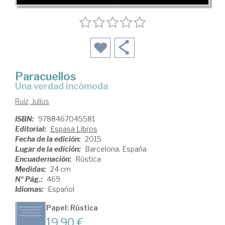
Paracuellos
una verdad incómoda
Ruiz, Julius
ISBN:
9788467045581
Editorial:
Espasa Libros
Fecha de la edición:
2015
Lugar de la edición:
Barcelona. España
Encuadernación:
Rústica
Medidas:
24 cm
Nº Pág.:
469
Idiomas:
Español
Papel: Rústica
19,90 €