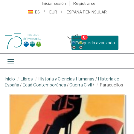
Iniciar sesión
Registrarse
ES
EUR
ESPAÑA PENINSULAR
0
Busqueda avanzada
Toggle navigation
Inicio
Libros
Historia y Ciencias Humanas
/
Historia de
España
/
Edad Contemporánea
/
Guerra Civil
/
Paracuellos