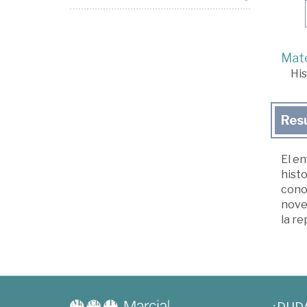
Mate
His
Res
El e
histo
conoc
novel
la re