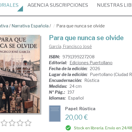
ORIALES
AGENCIA
SUSCRIPCIONES
NUESTRAS
LI
ativa
/
Narrativa Española
/
Para que nunca se olvide
Para que nunca se olvide
García, Francisco José
ISBN:
9791399227208
Editorial:
Ediciones Puertollano
Fecha de la edición:
2026
Lugar de la edición:
Puertollano (Ciudad R
Encuadernación:
Rústica
Medidas:
24 cm
Nº Pág.:
197
Idiomas:
Español
Papel: Rústica
20,00 €
Stock en librería. Envío en 24/4