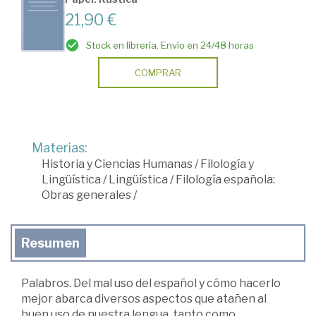
21,90 €
Stock en librería. Envío en 24/48 horas
COMPRAR
Materias:
Historia y Ciencias Humanas
/
Filología y
Lingüística
/
Lingüística
/
Filología española:
Obras generales
/
Resumen
Palabros. Del mal uso del español y cómo hacerlo
mejor abarca diversos aspectos que atañen al
buen uso de nuestra lengua, tanto como