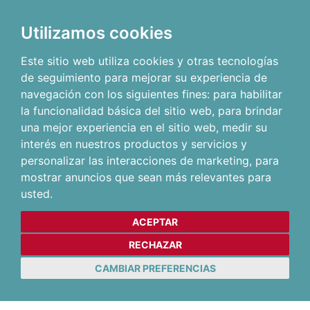
Utilizamos cookies
Este sitio web utiliza cookies y otras tecnologías
de seguimiento para mejorar su experiencia de
navegación con los siguientes fines:
para habilitar
la funcionalidad básica del sitio web
,
para brindar
una mejor experiencia en el sitio web
,
medir su
interés en nuestros productos y servicios y
personalizar las interacciones de marketing
,
para
mostrar anuncios que sean más relevantes para
usted
.
ACEPTAR
RECHAZAR
CAMBIAR PREFERENCIAS