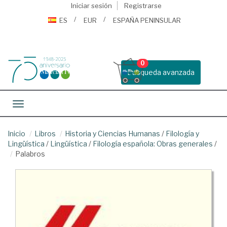
Iniciar sesión
Registrarse
ES
EUR
ESPAÑA PENINSULAR
0
Busqueda avanzada
Toggle navigation
Inicio
Libros
Historia y Ciencias Humanas
/
Filología y
Lingüística
/
Lingüística
/
Filología española: Obras generales
/
Palabros