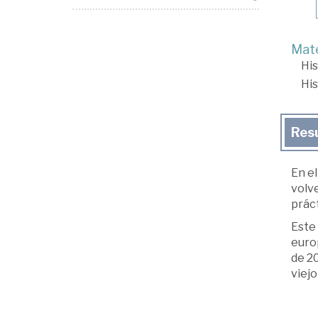
Mate
His
His
Res
En el
volv
prác
Este 
europ
de 20
viejo