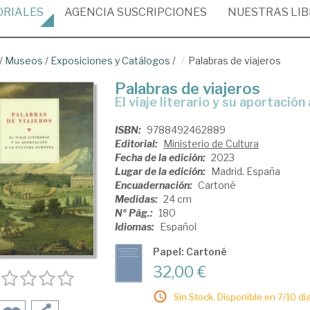
ORIALES
AGENCIA
SUSCRIPCIONES
NUESTRAS
LI
/
Museos
/
Exposiciones y Catálogos
/
Palabras de viajeros
Palabras de viajeros
el viaje literario y su aportació
ISBN:
9788492462889
Editorial:
Ministerio de Cultura
Fecha de la edición:
2023
Lugar de la edición:
Madrid. España
Encuadernación:
Cartoné
Medidas:
24 cm
Nº Pág.:
180
Idiomas:
Español
Papel: Cartoné
32,00 €
Sin Stock. Disponible en 7/10 día