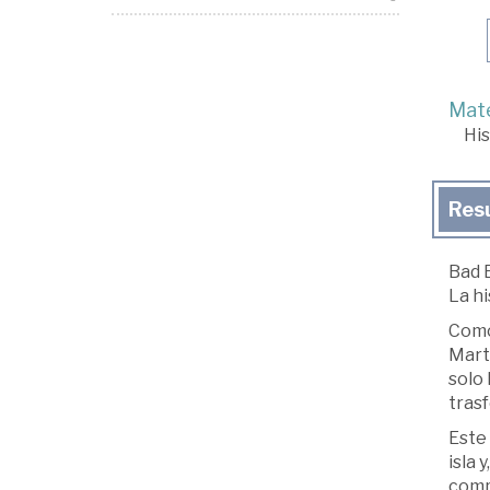
Mate
His
Res
Bad 
La hi
Como
Martí
solo 
tras
Este 
isla 
compr