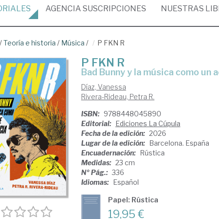
ORIALES
AGENCIA
SUSCRIPCIONES
NUESTRAS
LI
/
Teoría e historia
/
Música
/
P FKN R
P FKN R
Bad Bunny y la música como un 
Díaz, Vanessa
Rivera-Rideau, Petra R.
ISBN:
9788448045890
Editorial:
Ediciones La Cúpula
Fecha de la edición:
2026
Lugar de la edición:
Barcelona. España
Encuadernación:
Rústica
Medidas:
23 cm
Nº Pág.:
336
Idiomas:
Español
Papel: Rústica
19,95 €