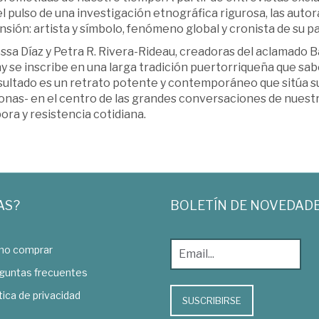
l pulso de una investigación etnográfica rigurosa, las aut
sión: artista y símbolo, fenómeno global y cronista de su pa
ssa Díaz y Petra R. Rivera-Rideau, creadoras del aclamado 
 se inscribe en una larga tradición puertorriqueña que sab
sultado es un retrato potente y contemporáneo que sitúa su
nas- en el centro de las grandes conversaciones de nuestro
ora y resistencia cotidiana.
AS?
BOLETÍN DE NOVEDAD
o comprar
guntas frecuentes
tica de privacidad
SUSCRIBIRSE