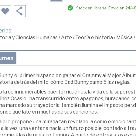
Stock en librería. Envío en 24/4
rias:
toria y Ciencias Humanas
/
Arte
/
Teoría e historia
/
Música
/
umen
Bunny, el primer hispano en ganar el Grammy al Mejor Álbum
storia detrás del mito: cómo Bad Bunny cambió las reglas.
 la de innumerables puertorriqueños, la vida de la superest
nez Ocasio- ha transcurrido entre apagones, huracanes, cor
ha marcado su trayectoria: también ilumina el impacto persi
fondo que late en muchas de sus canciones.
libro propone una mirada tan reveladora como emocionante: 
y, a la vez, una ventana hacia un futuro posible, contado a t
ometidas de nuestro tiempo. A partir de entrevistas exclusi