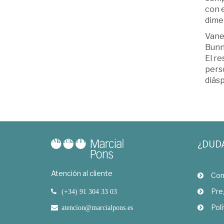
con e
dimen
Vane
Bunny
El re
perso
diásp
¿DUD
Atención al cliente
Com
Pre
(+34) 91 304 33 03
Polí
atencion@marcialpons.es