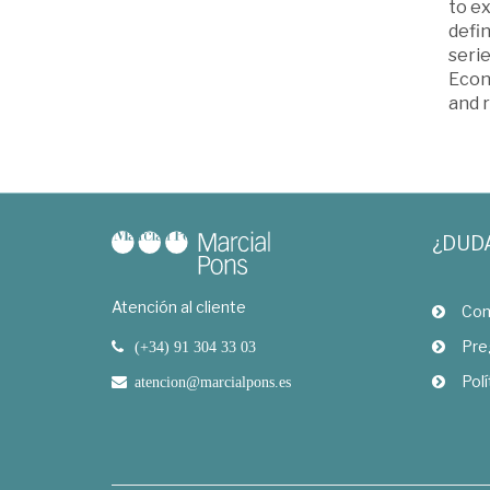
to ex
defin
serie
Econo
and r
¿DUD
Atención al cliente
Com
Pre
(+34) 91 304 33 03
Polí
atencion@marcialpons.es