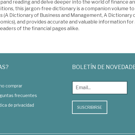
pand reading and delve deeper into the world of finance an
itions, this jargon-free dictionary is a companion volume to t
s (A Dictionary of Business and Management, A Dictionary o
mics), and provides accurate and valuable information for s
eaders of the financial pages alike.
AS?
BOLETÍN DE NOVEDAD
o comprar
guntas frecuentes
tica de privacidad
SUSCRIBIRSE