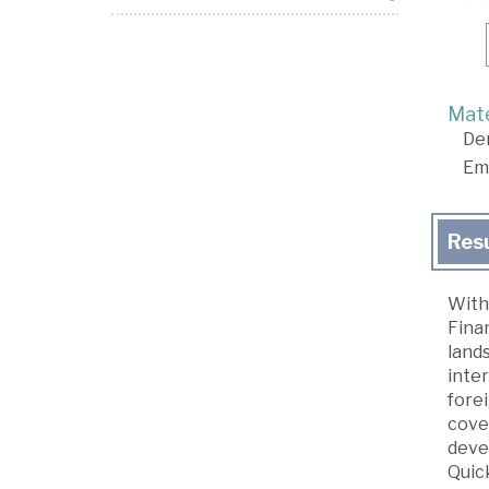
Mate
De
Em
Res
With 
Fina
lands
inte
fore
cove
deve
Quick