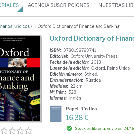
ORIALES
AGENCIA
SUSCRIPCIONES
NUESTRAS
LI
narios jurídicos
/
Oxford Dictionary of Finance and Banking
Oxford Dictionary of Finan
ISBN:
9780198789741
Editorial:
Oxford University Press
Fecha de la edición:
2018
Lugar de la edición:
Oxford. Reino Unido
Edición número:
6th ed.
Encuadernación:
Rústica
Medidas:
22 cm
Nº Pág.:
528
Idiomas:
Inglés
Papel: Rústica
16,38 €
Stock en librería. Envío en 24/4