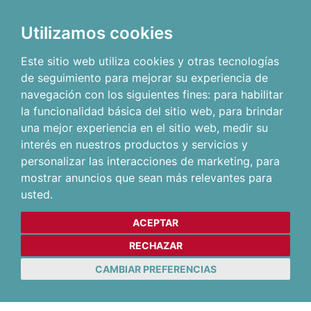
Utilizamos cookies
Este sitio web utiliza cookies y otras tecnologías
de seguimiento para mejorar su experiencia de
navegación con los siguientes fines:
para habilitar
la funcionalidad básica del sitio web
,
para brindar
una mejor experiencia en el sitio web
,
medir su
interés en nuestros productos y servicios y
personalizar las interacciones de marketing
,
para
mostrar anuncios que sean más relevantes para
usted
.
ACEPTAR
RECHAZAR
CAMBIAR PREFERENCIAS