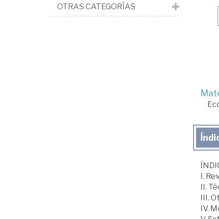
OTRAS CATEGORÍAS
Mate
Ec
Índi
ÍNDI
I. Re
II. T
III. 
IV. 