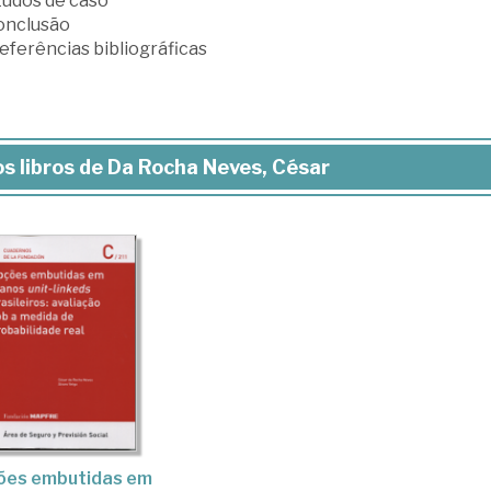
tudos de caso
Conclusão
Referências bibliográficas
s libros de Da Rocha Neves, César
ões embutidas em