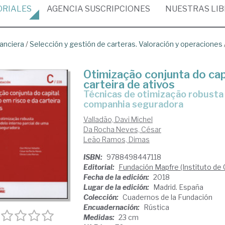
ORIALES
AGENCIA
SUSCRIPCIONES
NUESTRAS
LI
nanciera
/
Selección y gestión de carteras. Valoración y operaciones
Otimização conjunta do cap
carteira de ativos
técnicas de otimização robusta para um modelo interno parcial de uma
companhia seguradora
Valladão, Davi Michel
Da Rocha Neves, César
Leão Ramos, Dimas
ISBN:
9788498447118
Editorial:
Fundación Mapfre (Instituto de 
Fecha de la edición:
2018
Lugar de la edición:
Madrid. España
Colección:
Cuadernos de la Fundación
Encuadernación:
Rústica
Medidas:
23 cm