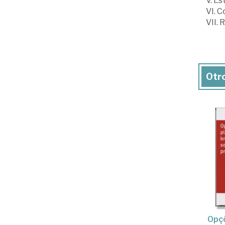
V. Es
VI. 
VII. 
Otro
Opç