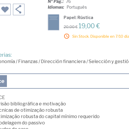
Nº Pág.:
76
Idiomas:
Portugués
Papel: Rústica
19,00 €
20,00 €
Sin Stock. Disponible en 7/10 día
rias:
onomía
/
Finanzas
/
Dirección financiera
/
Selección y gestió
ce
CE
visão bibliográfica e motivação
écnicas de otimização robusta
Otimização robusta do capital mínimo requerido
Modelagem do passivo