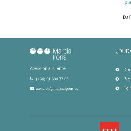
pl
Da 
¿DUD
Atención al cliente
Com
Pre
(+34) 91 304 33 03
Polí
atencion@marcialpons.es