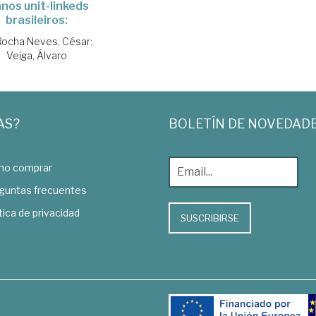
anos unit-linkeds
brasileiros:
Rocha Neves, César
;
Veiga, Álvaro
AS?
BOLETÍN DE NOVEDAD
o comprar
guntas frecuentes
tica de privacidad
SUSCRIBIRSE