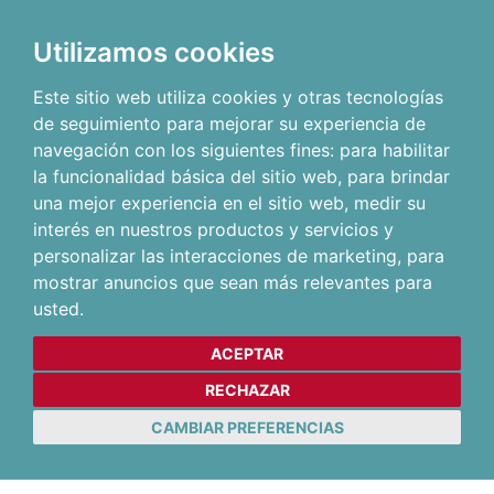
Utilizamos cookies
Este sitio web utiliza cookies y otras tecnologías
de seguimiento para mejorar su experiencia de
navegación con los siguientes fines:
para habilitar
la funcionalidad básica del sitio web
,
para brindar
una mejor experiencia en el sitio web
,
medir su
interés en nuestros productos y servicios y
personalizar las interacciones de marketing
,
para
mostrar anuncios que sean más relevantes para
usted
.
ACEPTAR
RECHAZAR
CAMBIAR PREFERENCIAS