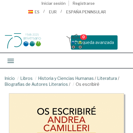
Iniciar sesión
Registrarse
ES
EUR
ESPAÑA PENINSULAR
0
Busqueda avanzada
Toggle navigation
Inicio
Libros
Historia y Ciencias Humanas
/
Literatura
/
Biografías de Autores Literarios
/
Os escribiré