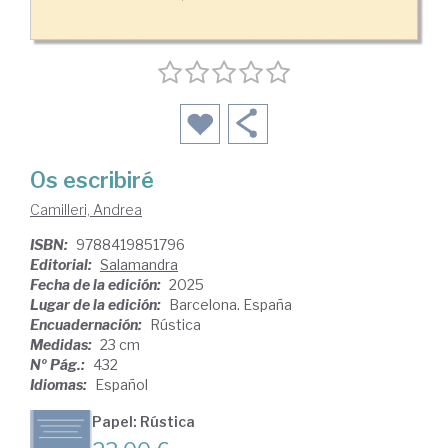
Os escribiré
Camilleri, Andrea
ISBN:
9788419851796
Editorial:
Salamandra
Fecha de la edición:
2025
Lugar de la edición:
Barcelona. España
Encuadernación:
Rústica
Medidas:
23 cm
Nº Pág.:
432
Idiomas:
Español
Papel: Rústica