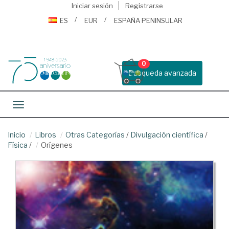
Iniciar sesión
Registrarse
ES
EUR
ESPAÑA PENINSULAR
0
Busqueda avanzada
Toggle navigation
Inicio
Libros
Otras Categorías
/
Divulgación científica
/
Física
/
Orígenes