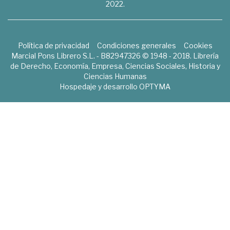
2022.
Política de privacidad
Condiciones generales
Cookies
Marcial Pons Librero S.L. - B82947326 © 1948 - 2018. Librería
de Derecho, Economía, Empresa, Ciencias Sociales, Historia y
Ciencias Humanas
Hospedaje y desarrollo
OPTYMA