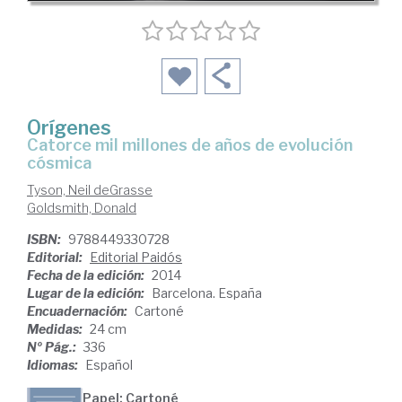
Orígenes
catorce mil millones de años de evolución
cósmica
Tyson, Neil deGrasse
Goldsmith, Donald
ISBN:
9788449330728
Editorial:
Editorial Paidós
Fecha de la edición:
2014
Lugar de la edición:
Barcelona. España
Encuadernación:
Cartoné
Medidas:
24 cm
Nº Pág.:
336
Idiomas:
Español
Papel: Cartoné