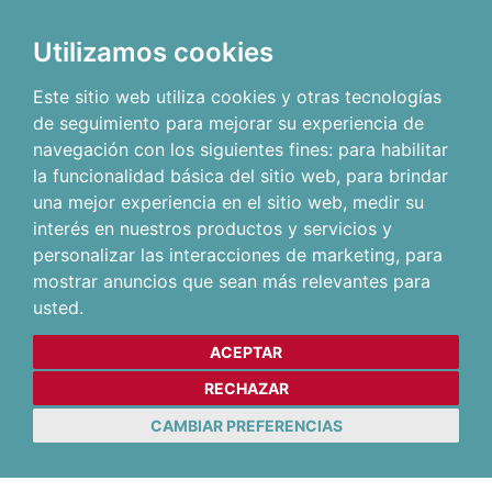
Utilizamos cookies
Este sitio web utiliza cookies y otras tecnologías
de seguimiento para mejorar su experiencia de
navegación con los siguientes fines:
para habilitar
la funcionalidad básica del sitio web
,
para brindar
una mejor experiencia en el sitio web
,
medir su
interés en nuestros productos y servicios y
personalizar las interacciones de marketing
,
para
mostrar anuncios que sean más relevantes para
usted
.
ACEPTAR
RECHAZAR
CAMBIAR PREFERENCIAS