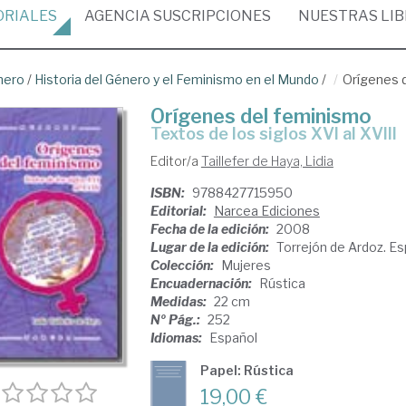
ORIALES
AGENCIA
SUSCRIPCIONES
NUESTRAS
LI
nero
/
Historia del Género y el Feminismo en el Mundo
/
Orígenes 
Orígenes del feminismo
textos de los siglos XVI al XVIII
Editor/a
Taillefer de Haya, Lidia
ISBN:
9788427715950
Editorial:
Narcea Ediciones
Fecha de la edición:
2008
Lugar de la edición:
Torrejón de Ardoz. E
Colección:
Mujeres
Encuadernación:
Rústica
Medidas:
22 cm
Nº Pág.:
252
Idiomas:
Español
Papel: Rústica
19,00 €