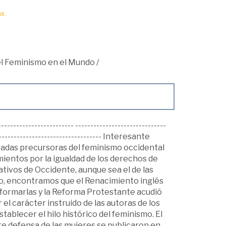
s.
 el Feminismo en el Mundo
/
----------------------- ------------------------------
------------------------------------- Interesante
eradas precursoras del feminismo occidental
mientos por la igualdad de los derechos de
ativos de Occidente, aunque sea el de las
do, encontramos que el Renacimiento inglés
formarlas y la Reforma Protestante acudió
r el carácter instruido de las autoras de los
stablecer el hilo histórico del feminismo. El
bre defensa de las mujeres se publicaron en