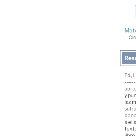
Mate
Cie
Res
Ed., L
------
apro
y pun
las m
sufr
bene
a ell
texto
libro