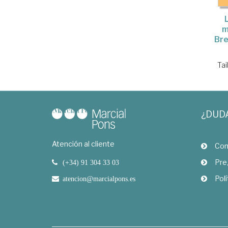
m
Bre
Tai
¿DUD
Atención al cliente
Com
Pre
(+34) 91 304 33 03
Polí
atencion@marcialpons.es