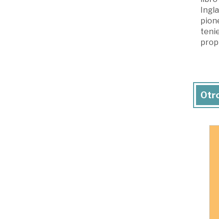
Ingla
pione
teni
propi
Otro