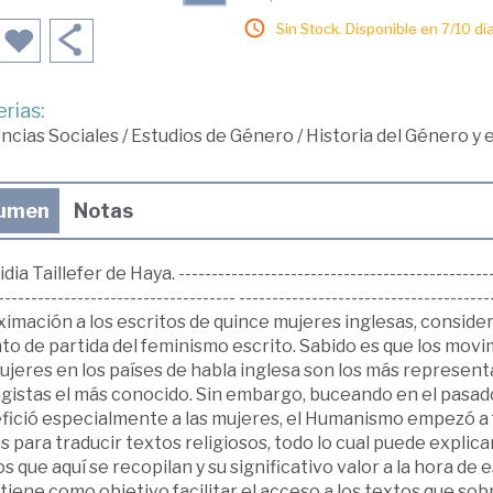
Sin Stock. Disponible en 7/10 día
rias:
ncias Sociales
/
Estudios de Género
/
Historia del Género y
umen
Notas
idia Taillefer de Haya. -------------------------------------------------
------------------------------------ -----------------------------------
ximación a los escritos de quince mujeres inglesas, consid
to de partida del feminismo escrito. Sabido es que los movi
ujeres en los países de habla inglesa son los más represent
agistas el más conocido. Sin embargo, buceando en el pasa
fició especialmente a las mujeres, el Humanismo empezó a 
as para traducir textos religiosos, todo lo cual puede explica
s que aquí se recopilan y su significativo valor a la hora de e
 tiene como objetivo facilitar el acceso a los textos que so