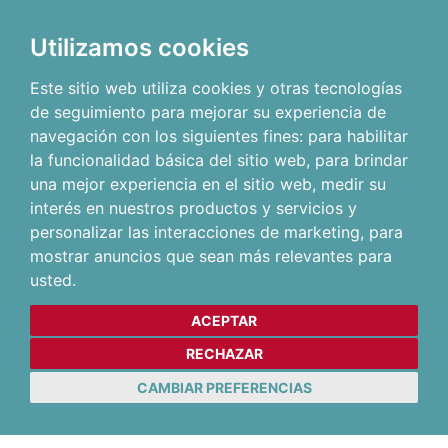
Utilizamos cookies
Este sitio web utiliza cookies y otras tecnologías
de seguimiento para mejorar su experiencia de
navegación con los siguientes fines:
para habilitar
la funcionalidad básica del sitio web
,
para brindar
una mejor experiencia en el sitio web
,
medir su
interés en nuestros productos y servicios y
personalizar las interacciones de marketing
,
para
mostrar anuncios que sean más relevantes para
usted
.
ACEPTAR
RECHAZAR
CAMBIAR PREFERENCIAS