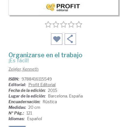
Organizarse en el trabajo
¡es fácil!
Zeigler, Kenneth
ISBN:
9788416115549
Editorial:
Profit Editorial
Fecha de la edición:
2015
Lugar de la edición:
Barcelona. España
Encuadernación:
Rústica
Medidas:
20 cm
Nº Pág.:
121
Idiomas:
Español