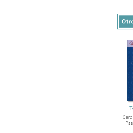
Otro
T
Cerdá
Pas