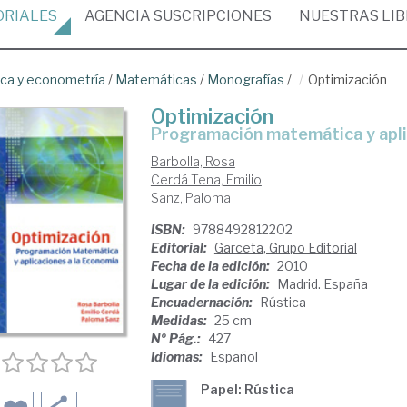
ORIALES
AGENCIA
SUSCRIPCIONES
NUESTRAS
LI
ica y econometría
/
Matemáticas
/
Monografías
/
Optimización
Optimización
programación matemática y apli
Barbolla, Rosa
Cerdá Tena, Emilio
Sanz, Paloma
ISBN:
9788492812202
Editorial:
Garceta, Grupo Editorial
Fecha de la edición:
2010
Lugar de la edición:
Madrid. España
Encuadernación:
Rústica
Medidas:
25 cm
Nº Pág.:
427
Idiomas:
Español
Papel: Rústica