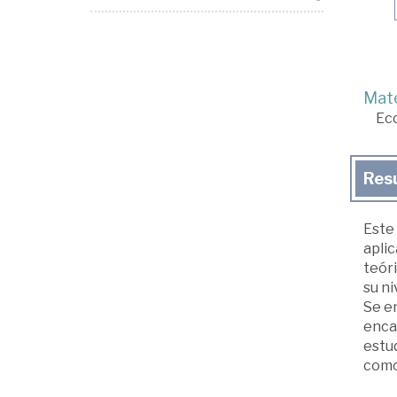
Mate
Ec
Res
Este 
aplic
teóri
su ni
Se e
encab
estud
como