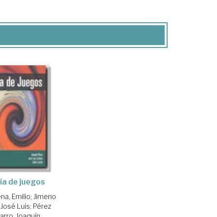
ía de juegos
na, Emilio
;
Jimeno
 José Luis
;
Pérez
arro, Joaquín