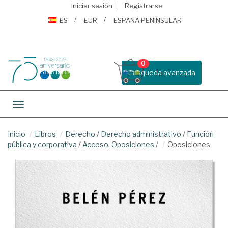
Iniciar sesión
Registrarse
ES
EUR
ESPAÑA PENINSULAR
0
Busqueda avanzada
Toggle navigation
Inicio
Libros
Derecho
/
Derecho administrativo
/
Función
pública y corporativa
/
Acceso. Oposiciones
/
Oposiciones