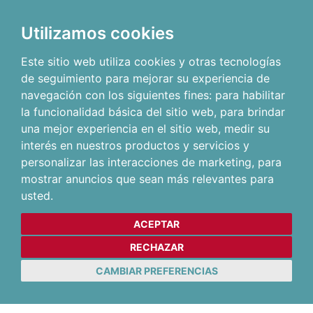
Utilizamos cookies
Este sitio web utiliza cookies y otras tecnologías
de seguimiento para mejorar su experiencia de
navegación con los siguientes fines:
para habilitar
la funcionalidad básica del sitio web
,
para brindar
una mejor experiencia en el sitio web
,
medir su
interés en nuestros productos y servicios y
personalizar las interacciones de marketing
,
para
mostrar anuncios que sean más relevantes para
usted
.
ACEPTAR
RECHAZAR
CAMBIAR PREFERENCIAS