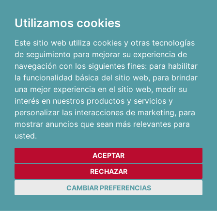
Utilizamos cookies
Este sitio web utiliza cookies y otras tecnologías
de seguimiento para mejorar su experiencia de
navegación con los siguientes fines:
para habilitar
la funcionalidad básica del sitio web
,
para brindar
una mejor experiencia en el sitio web
,
medir su
interés en nuestros productos y servicios y
personalizar las interacciones de marketing
,
para
mostrar anuncios que sean más relevantes para
usted
.
ACEPTAR
RECHAZAR
CAMBIAR PREFERENCIAS