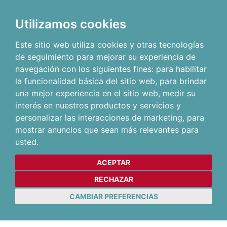
Utilizamos cookies
Este sitio web utiliza cookies y otras tecnologías
de seguimiento para mejorar su experiencia de
navegación con los siguientes fines:
para habilitar
la funcionalidad básica del sitio web
,
para brindar
una mejor experiencia en el sitio web
,
medir su
interés en nuestros productos y servicios y
personalizar las interacciones de marketing
,
para
mostrar anuncios que sean más relevantes para
usted
.
ACEPTAR
RECHAZAR
CAMBIAR PREFERENCIAS