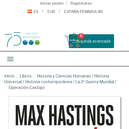
Iniciar sesión
Registrarse
ES
EUR
ESPAÑA PENINSULAR
0
Busqueda avanzada
Toggle navigation
Inicio
Libros
Historia y Ciencias Humanas
/
Historia
Universal
/
Historia contemporánea
/
La 2ª Guerra Mundial
/
Operación Castigo