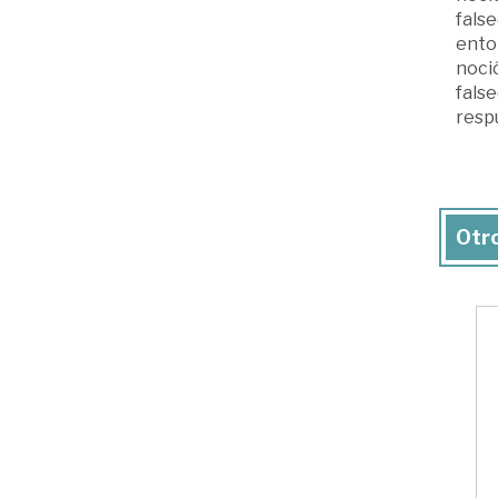
false
enton
noció
false
resp
Otro