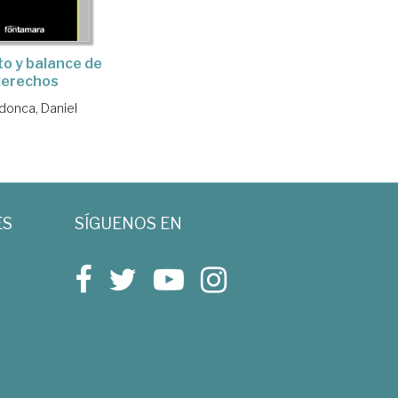
to y balance de
derechos
onca, Daniel
ES
SÍGUENOS EN