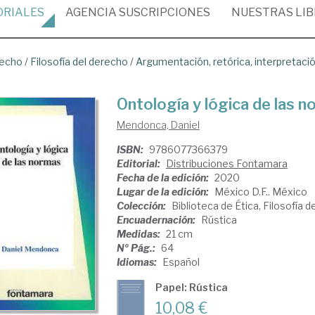
ORIALES
AGENCIA
SUSCRIPCIONES
NUESTRAS
LI
recho
/
Filosofía del derecho
/
Argumentación, retórica, interpretaci
Ontología y lógica de las 
Mendonca, Daniel
ISBN:
9786077366379
Editorial:
Distribuciones Fontamara
Fecha de la edición:
2020
Lugar de la edición:
México D.F.. México
Colección:
Biblioteca de Ética, Filosofía d
Encuadernación:
Rústica
Medidas:
21 cm
Nº Pág.:
64
Idiomas:
Español
Papel: Rústica
10,08 €