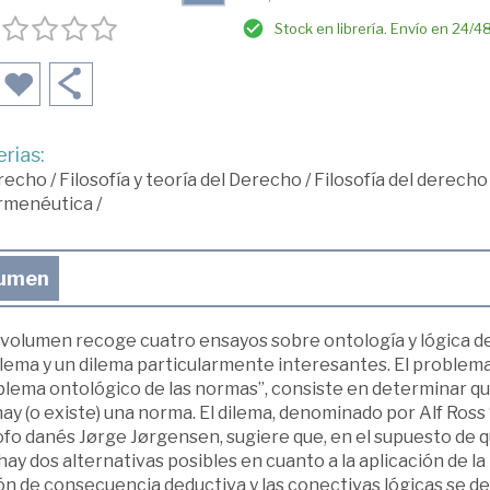
Stock en librería. Envío en 24/4
rias:
recho
/
Filosofía y teoría del Derecho
/
Filosofía del derecho
rmenéutica
/
umen
volumen recoge cuatro ensayos sobre ontología y lógica de l
lema y un dilema particularmente interesantes. El proble
lema ontológico de las normas”, consiste en determinar qué
ay (o existe) una norma. El dilema, denominado por Alf Ros
ofo danés Jørge Jørgensen, sugiere que, en el supuesto de q
hay dos alternativas posibles en cuanto a la aplicación de la 
n de consecuencia deductiva y las conectivas lógicas se def