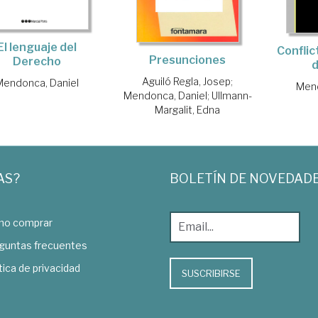
El lenguaje del
Conflic
Presunciones
Derecho
Aguiló Regla, Josep
;
Mendonca, Daniel
Mend
Mendonca, Daniel
;
Ullmann-
Margalit, Edna
AS?
BOLETÍN DE NOVEDAD
o comprar
guntas frecuentes
tica de privacidad
SUSCRIBIRSE