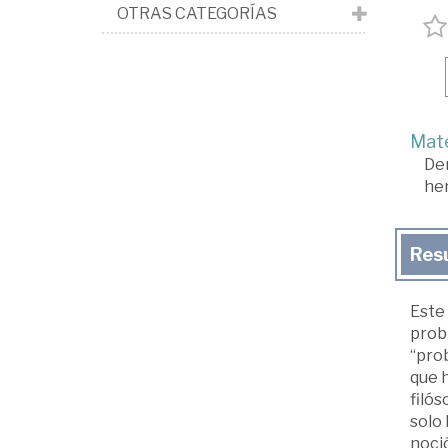
OTRAS CATEGORÍAS
Mate
De
he
Res
Este 
prob
“prob
que h
filós
solo 
noció