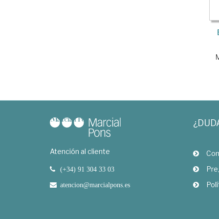
¿DUD
Atención al cliente
Com
Pre
(+34) 91 304 33 03
Polí
atencion@marcialpons.es