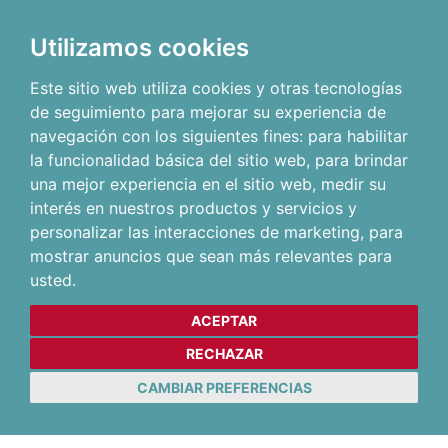
Utilizamos cookies
Este sitio web utiliza cookies y otras tecnologías
de seguimiento para mejorar su experiencia de
navegación con los siguientes fines:
para habilitar
la funcionalidad básica del sitio web
,
para brindar
una mejor experiencia en el sitio web
,
medir su
interés en nuestros productos y servicios y
personalizar las interacciones de marketing
,
para
mostrar anuncios que sean más relevantes para
usted
.
ACEPTAR
RECHAZAR
CAMBIAR PREFERENCIAS