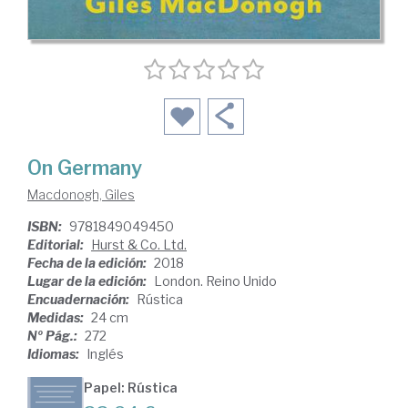
On Germany
Macdonogh, Giles
ISBN:
9781849049450
Editorial:
Hurst & Co. Ltd.
Fecha de la edición:
2018
Lugar de la edición:
London. Reino Unido
Encuadernación:
Rústica
Medidas:
24 cm
Nº Pág.:
272
Idiomas:
Inglés
Papel: Rústica