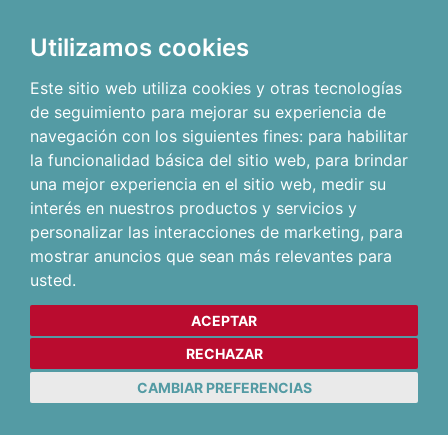
Utilizamos cookies
Este sitio web utiliza cookies y otras tecnologías
de seguimiento para mejorar su experiencia de
navegación con los siguientes fines:
para habilitar
la funcionalidad básica del sitio web
,
para brindar
una mejor experiencia en el sitio web
,
medir su
interés en nuestros productos y servicios y
personalizar las interacciones de marketing
,
para
mostrar anuncios que sean más relevantes para
usted
.
ACEPTAR
RECHAZAR
CAMBIAR PREFERENCIAS