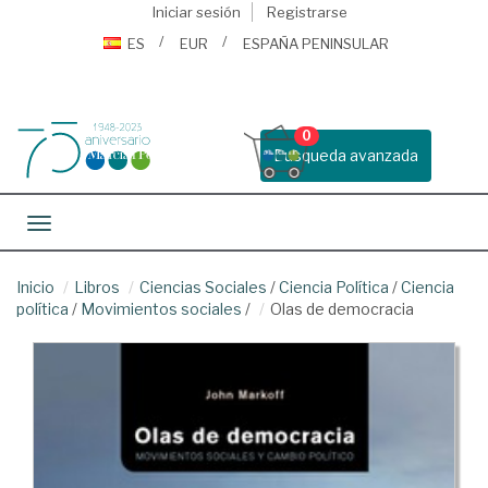
Iniciar sesión
Registrarse
ES
EUR
ESPAÑA PENINSULAR
0
Busqueda avanzada
Toggle navigation
Inicio
Libros
Ciencias Sociales
/
Ciencia Política
/
Ciencia
política
/
Movimientos sociales
/
Olas de democracia