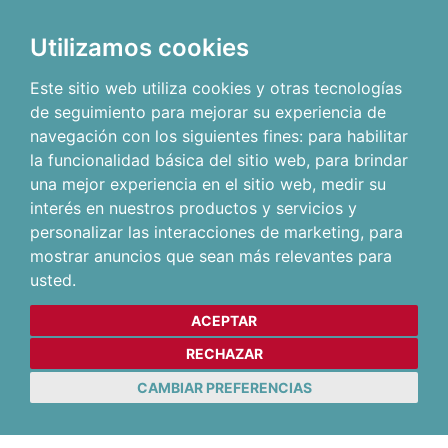
Utilizamos cookies
Este sitio web utiliza cookies y otras tecnologías
de seguimiento para mejorar su experiencia de
navegación con los siguientes fines:
para habilitar
la funcionalidad básica del sitio web
,
para brindar
una mejor experiencia en el sitio web
,
medir su
interés en nuestros productos y servicios y
personalizar las interacciones de marketing
,
para
mostrar anuncios que sean más relevantes para
usted
.
ACEPTAR
RECHAZAR
CAMBIAR PREFERENCIAS