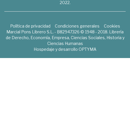
2022.
Política de privacidad
Condiciones generales
Cookies
Marcial Pons Librero S.L. - B82947326 © 1948 - 2018. Librería
de Derecho, Economía, Empresa, Ciencias Sociales, Historia y
Ciencias Humanas
Hospedaje y desarrollo
OPTYMA