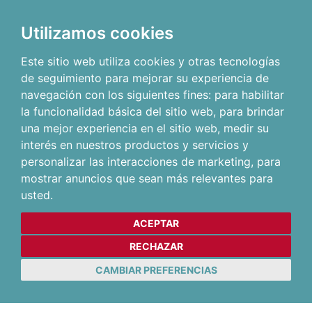
Utilizamos cookies
Este sitio web utiliza cookies y otras tecnologías
de seguimiento para mejorar su experiencia de
navegación con los siguientes fines:
para habilitar
la funcionalidad básica del sitio web
,
para brindar
una mejor experiencia en el sitio web
,
medir su
interés en nuestros productos y servicios y
personalizar las interacciones de marketing
,
para
mostrar anuncios que sean más relevantes para
usted
.
ACEPTAR
RECHAZAR
CAMBIAR PREFERENCIAS