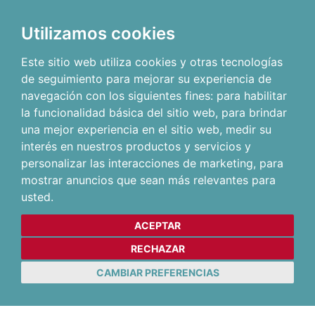
Utilizamos cookies
Este sitio web utiliza cookies y otras tecnologías
de seguimiento para mejorar su experiencia de
navegación con los siguientes fines:
para habilitar
la funcionalidad básica del sitio web
,
para brindar
una mejor experiencia en el sitio web
,
medir su
interés en nuestros productos y servicios y
personalizar las interacciones de marketing
,
para
mostrar anuncios que sean más relevantes para
usted
.
ACEPTAR
RECHAZAR
CAMBIAR PREFERENCIAS