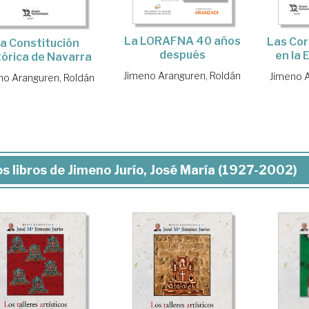
La LORAFNA 40 años
Las Cor
a Constitución
después
en la
tórica de Navarra
Jimeno Aranguren, Roldán
Jimeno A
no Aranguren, Roldán
s libros de Jimeno Jurío, José María (1927-2002)