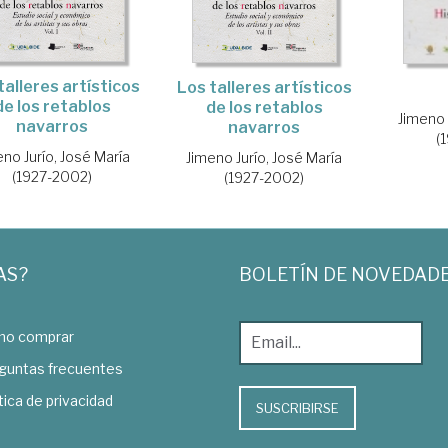
talleres artísticos
Los talleres artísticos
de los retablos
de los retablos
Jimeno 
navarros
navarros
(
eno Jurío, José María
Jimeno Jurío, José María
(1927-2002)
(1927-2002)
AS?
BOLETÍN DE NOVEDAD
o comprar
guntas frecuentes
tica de privacidad
SUSCRIBIRSE