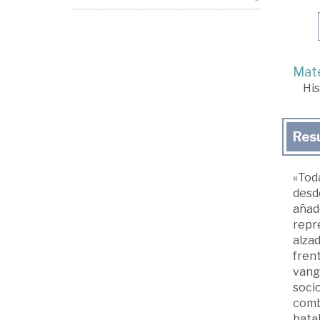
Mate
His
Res
«Toda
desde
añade
repre
alzad
frent
vang
socio
comb
batal