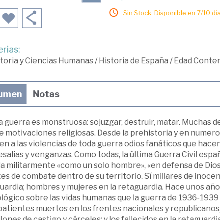
Sin Stock. Disponible en 7/10 día
rias:
toria y Ciencias Humanas
/
Historia de España
/
Edad Conte
umen
Notas
 guerra es monstruosa: sojuzgar, destruir, matar. Muchas de 
 motivaciones religiosas. Desde la prehistoria y en numeros
n a las violencias de toda guerra odios fanáticos que hace
salias y venganzas. Como todas, la última Guerra Civil espa
a militarmente «como un solo hombre», «en defensa de Dios 
es de combate dentro de su territorio. Sí millares de inoce
uardia; hombres y mujeres en la retaguardia. Hace unos año
lógico sobre las vidas humanas que la guerra de 1936-1939 c
atientes muertos en los frentes nacionales y republicanos,
lones de castigo y cárceles; y los fallecidos en la retaguardi