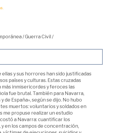
s.
mporánea
/
Guerra Civil
/
ellas y sus horrores han sido justificadas
os países y culturas. Estas cruzadas
n más inmisericordes y feroces las
ñola fue brutal. También para Navarra,
y de España», según se dijo. No hubo
ntes muertos: voluntarios y soldados en
s me propuse realizar un estudio
ostó a Navarra: cuantificar los
 y en los campos de concentración,
a, víctimas de ejecuciones, suicidios y