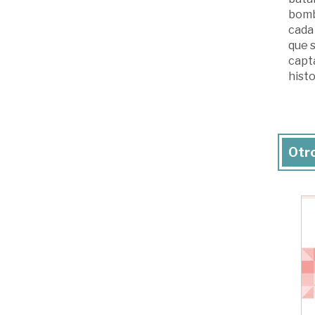
bomba
cada 
que s
capt
histo
Otro