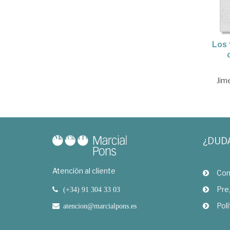
Los 
Jim
¿DUD
Atención al cliente
Com
Pre
(+34) 91 304 33 03
Polí
atencion@marcialpons.es