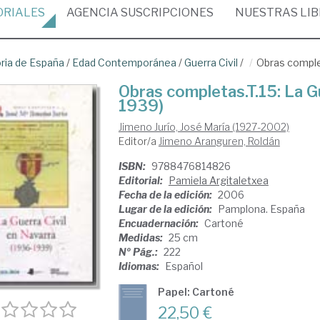
ORIALES
AGENCIA
SUSCRIPCIONES
NUESTRAS
LI
oria de España
/
Edad Contemporánea
/
Guerra Civil
/
Obras complet
Obras completas.T.15: La G
1939)
Jimeno Jurío, José María (1927-2002)
Editor/a
Jimeno Aranguren, Roldán
ISBN:
9788476814826
Editorial:
Pamiela Argitaletxea
Fecha de la edición:
2006
Lugar de la edición:
Pamplona. España
Encuadernación:
Cartoné
Medidas:
25 cm
Nº Pág.:
222
Idiomas:
Español
Papel: Cartoné
22,50 €