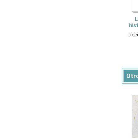
L
his
Jime
Otro