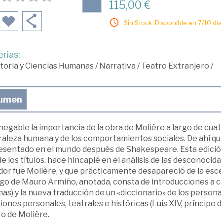
115,00 €
Sin Stock. Disponible en 7/10 día
rias:
toria y Ciencias Humanas
/
Narrativa
/
Teatro Extranjero
/
umen
negable la importancia de la obra de Molière a largo de cuatr
raleza humana y de los comportamientos sociales. De ahí qu
esentado en el mundo después de Shakespeare. Esta edición
e los títulos, hace hincapié en el análisis de las desconoci
dor fue Molière, y que prácticamente desapareció de la esc
go de Mauro Armiño, anotada, consta de introducciones a ca
s) y la nueva traducción de un «diccionario» de los persona
iones personales, teatrales e históricas (Luis XIV, príncipe 
o de Molière.