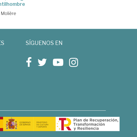
ntilhombre
Molière
ES
SÍGUENOS EN