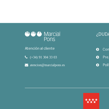
¿DUD
Atención al cliente
Com
Pre
(+34) 91 304 33 03
Polí
atencion@marcialpons.es