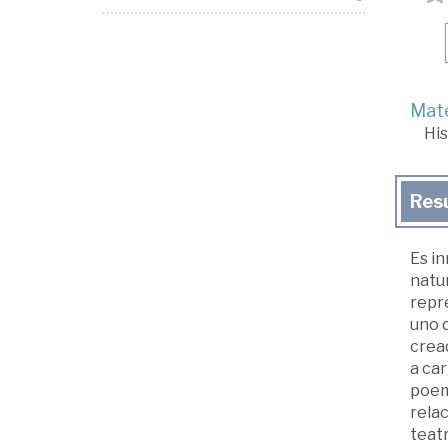
Mate
His
Res
Es in
natu
repr
uno d
crea
a car
poema
relac
teatr