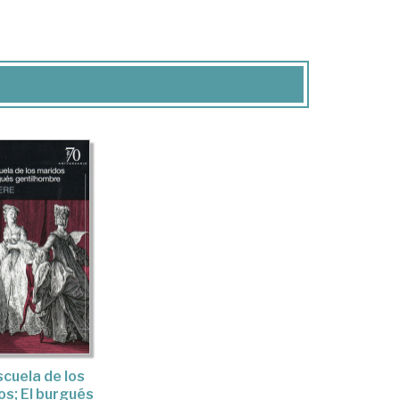
scuela de los
os; El burgués