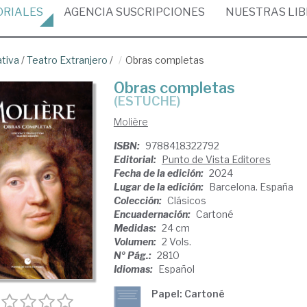
ORIALES
AGENCIA
SUSCRIPCIONES
NUESTRAS
LI
ativa
/
Teatro Extranjero
/
Obras completas
Obras completas
(ESTUCHE)
Molière
ISBN:
9788418322792
Editorial:
Punto de Vista Editores
Fecha de la edición:
2024
Lugar de la edición:
Barcelona. España
Colección:
Clásicos
Encuadernación:
Cartoné
Medidas:
24 cm
Volumen:
2 Vols.
Nº Pág.:
2810
Idiomas:
Español
Papel: Cartoné