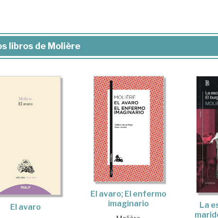
s libros de Molière
El avaro; El enfermo
imaginario
La e
El avaro
marid