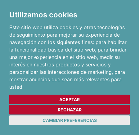
Utilizamos cookies
Este sitio web utiliza cookies y otras tecnologías
de seguimiento para mejorar su experiencia de
navegación con los siguientes fines:
para habilitar
la funcionalidad básica del sitio web
,
para brindar
una mejor experiencia en el sitio web
,
medir su
interés en nuestros productos y servicios y
personalizar las interacciones de marketing
,
para
mostrar anuncios que sean más relevantes para
usted
.
ACEPTAR
RECHAZAR
CAMBIAR PREFERENCIAS