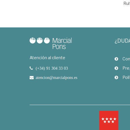
Rul
¿DUD
Atención al cliente
Com
Pre
(+34) 91 304 33 03
Polí
atencion@marcialpons.es