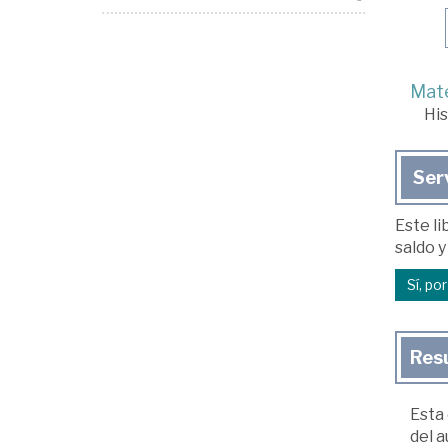
Mate
His
Ser
Este li
saldo y
Sí, po
Res
Esta
del a