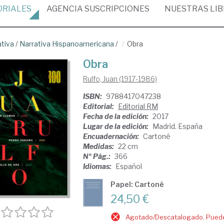
ORIALES
AGENCIA
SUSCRIPCIONES
NUESTRAS
LI
ativa
/
Narrativa Hispanoamericana
/
Obra
Obra
Rulfo, Juan (1917-1986)
ISBN:
9788417047238
Editorial:
Editorial RM
Fecha de la edición:
2017
Lugar de la edición:
Madrid. España
Encuadernación:
Cartoné
Medidas:
22 cm
Nº Pág.:
366
Idiomas:
Español
Papel: Cartoné
24,50 €
Agotado/Descatalogado. Puede 