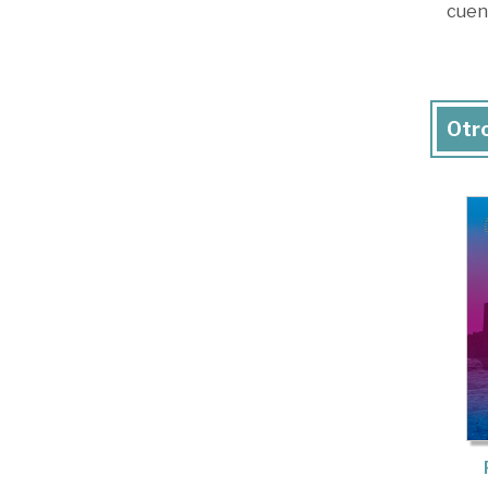
cuent
Otro