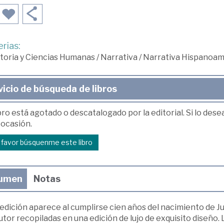
rias:
toria y Ciencias Humanas
/
Narrativa
/
Narrativa Hispanoam
vicio de búsqueda de libros
bro está agotado o descatalogado por la editorial. Si lo des
 ocasión.
r favor búsquenme este libro
umen
Notas
 edición aparece al cumplirse cien años del nacimiento de J
utor recopiladas en una edición de lujo de exquisito diseño. 